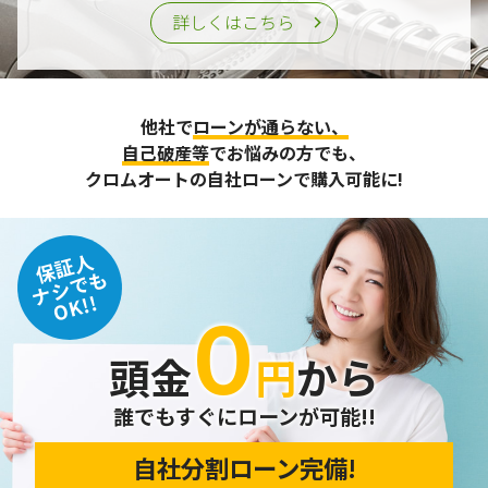
詳しくはこちら
他社で
ローンが通らない、
自己破産等
でお悩みの方でも、
クロムオートの自社ローンで購入可能に!
保証人
ナシでも
OK!!
０
頭金
円
から
誰でもすぐにローンが可能!!
自社分割ローン完備!