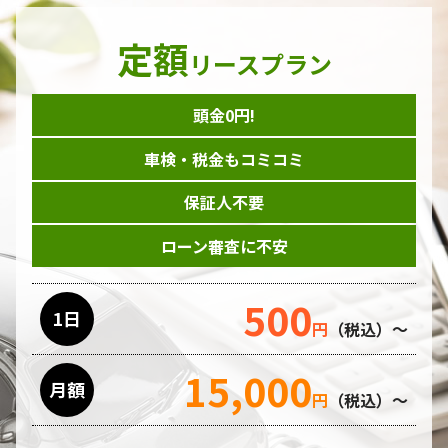
定額
リースプラン
頭金0円!
車検・税金もコミコミ
保証人不要
ローン審査に不安
500
1日
円
（税込）～
15,000
月額
円
（税込）～