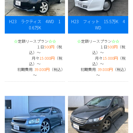
H23 ラクティス 4WD 1
H23 フィット 15.5万K 4
0.6万K
WD
☆
定額リースプラン
☆☆
☆
定額リースプラン
☆☆
１日
500円
（税
１日
500円
（税
込）～
込）～
月々
15.000円
（税
月々
15.000円
（税
込）～
込）～
初期費用:
39.800円
（税込）
初期費用:
39.800円
（税込）
～
～