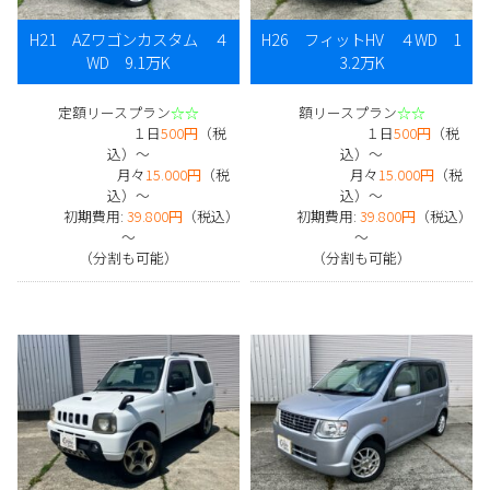
H21 AZワゴンカスタム ４
H26 フィットHV ４WD 1
WD 9.1万K
3.2万K
定額リースプラン
☆☆
額リースプラン
☆☆
１日
500円
（税
１日
500円
（税
込）～
込）～
月々
15.000円
（税
月々
15.000円
（税
込）～
込）～
初期費用:
39.800円
（税込）
初期費用:
39.800円
（税込）
～
～
（分割も可能）
（分割も可能）