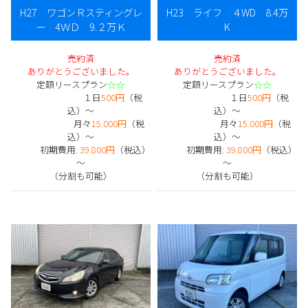
H27 ワゴンＲスティングレ
H23 ライフ ４WD 8.4万
ー 4ＷＤ 9.２万Ｋ
K
売約済
売約済
ありがとうございました。
ありがとうございました。
定額リースプラン
☆☆
定額リースプラン
☆☆
１日
500円
（税
１日
500円
（税
込）～
込）～
月々
15.000円
（税
月々
15.000円
（税
込）～
込）～
初期費用:
39.800円
（税込）
初期費用:
39.800円
（税込）
～
～
（分割も可能）
（分割も可能）