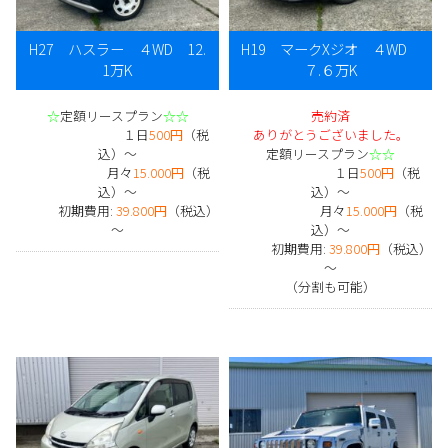
H27 ハスラー ４WD 12.
H19 マークXジオ ４WD
1万K
７.６万K
☆
定額リースプラン
☆☆
売約済
１日
500円
（税
ありがとうございました。
込）～
定額リースプラン
☆☆
月々
15.000円
（税
１日
500円
（税
込）～
込）～
初期費用:
39.800円
（税込）
月々
15.000円
（税
～
込）～
初期費用:
39.800円
（税込）
～
（分割も可能）