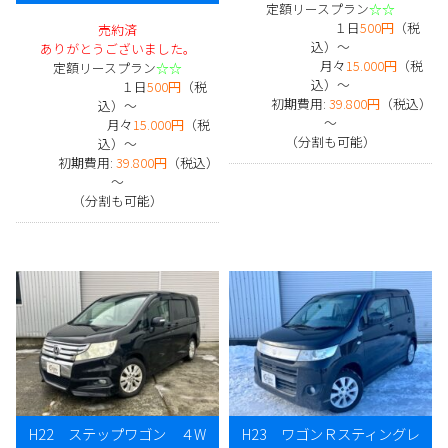
定額リースプラン
☆☆
１日
500円
（税
売約済
込）～
ありがとうございました。
月々
15.000円
（税
定額リースプラン
☆☆
込）～
１日
500円
（税
初期費用:
39.800円
（税込）
込）～
～
月々
15.000円
（税
（分割も可能）
込）～
初期費用:
39.800円
（税込）
～
（分割も可能）
H22 ステップワゴン ４W
H23 ワゴンＲスティングレ