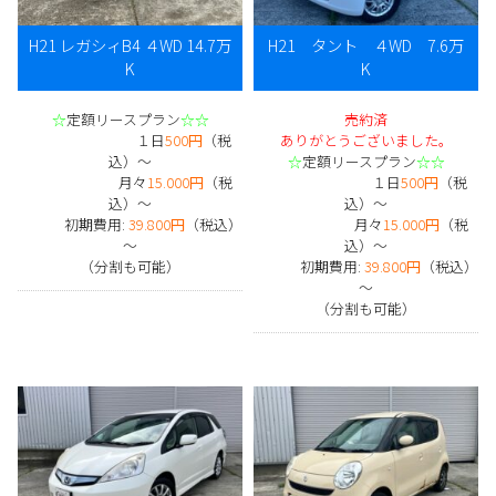
H21 レガシィB4 ４WD 14.7万
H21 タント ４WD 7.6万
K
K
☆
定額リースプラン
☆☆
売約済
１日
500円
（税
ありがとうございました。
込）～
☆
定額リースプラン
☆☆
月々
15.000円
（税
１日
500円
（税
込）～
込）～
初期費用:
39.800円
（税込）
月々
15.000円
（税
～
込）～
（分割も可能）
初期費用:
39.800円
（税込）
～
（分割も可能）