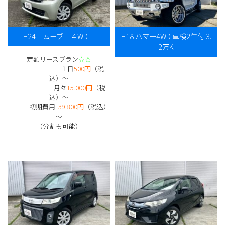
H24 ムーブ ４WD
H18 ハマー4WD 車検2年付 3.
2万K
定額リースプラン
☆☆
１日
500円
（税
込）～
月々
15.000円
（税
込）～
初期費用:
39.800円
（税込）
～
（分割も可能）