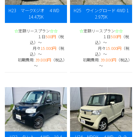
H23 マークXジオ ４WD
H25 ウイングロード 4WD 1
14.4万K
2.9万K
☆
定額リースプラン
☆☆
☆
定額リースプラン
☆☆
１日
500円
（税
１日
500円
（税
込）～
込）～
月々
15.000円
（税
月々
15.000円
（税
込）～
込）～
初期費用:
39.800円
（税込）
初期費用:
39.800円
（税込）
～
～
H23 タント ４WD 10.4
H24 NBOX ４WD ９.９