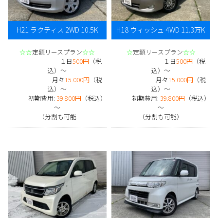
H21 ラクティス 2WD 10.5K
H18 ウィッシュ 4WD 11.3万K
☆☆
定額リースプラン
☆☆
☆
定額リースプラン
☆☆
１日
500円
（税
１日
500円
（税
込）～
込）～
月々
15.000円
（税
月々
15.000円
（税
込）～
込）～
初期費用:
39.800円
（税込）
初期費用:
39.800円
（税込）
～
～
（分割も可能
（分割も可能）