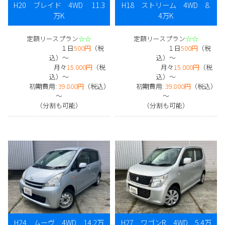
H20 ブレイド 4WD 11.3
H18 ストリーム 4WD 8.
万K
4万K
定額リースプラン
☆☆
定額リースプラン
☆☆
１日
500円
（税
１日
500円
（税
込）～
込）～
月々
15.000円
（税
月々
15.000円
（税
込）～
込）～
初期費用:
39.800円
（税込）
初期費用:
39.800円
（税込）
～
～
（分割も可能）
（分割も可能）
H24 ムーヴ 4WD 14.2万
H27 ワゴンR 4WD 5.4万