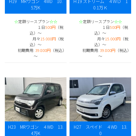
H19 MRワゴン 4WD 10.
Ｈ19 ストリーム ４ＷＤ 1
5万K
0.1万Ｋ
☆
定額リースプラン
☆☆
☆
定額リースプラン
☆☆
１日
500円
（税
１日
500円
（税
込）～
込）～
月々
15.000円
（税
月々
15.000円
（税
込）～
込）～
初期費用:
39.800円
（税込）
初期費用:
39.800円
（税込）
～
～
H23 MRワゴン ４WD 13.
H27 スペイド ４WD 13.
4万K
0