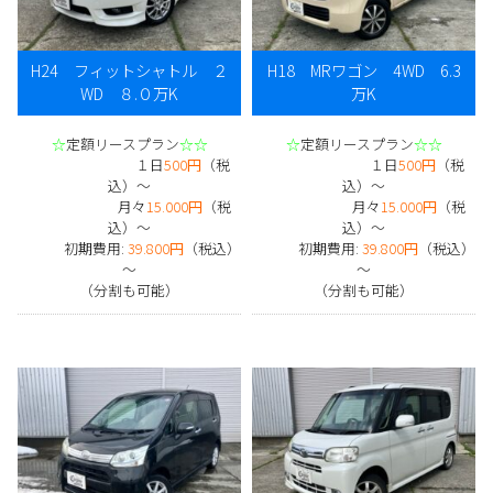
H24 フィットシャトル ２
H18 MRワゴン 4WD 6.3
WD ８.０万K
万K
☆
定額リースプラン
☆☆
☆
定額リースプラン
☆☆
１日
500円
（税
１日
500円
（税
込）～
込）～
月々
15.000円
（税
月々
15.000円
（税
込）～
込）～
初期費用:
39.800円
（税込）
初期費用:
39.800円
（税込）
～
～
（分割も可能）
（分割も可能）