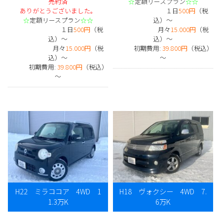
売約済
☆
定額リースプラン
☆☆
ありがとうございました。
１日
500円
（税
☆
定額リースプラン
☆☆
込）～
１日
500円
（税
月々
15.000円
（税
込）～
込）～
月々
15.000円
（税
初期費用:
39.800円
（税込）
込）～
～
初期費用:
39.800円
（税込）
～
H22 ミラココア 4WD 1
H18 ヴォクシー 4WD 7.
1.3万K
6万K