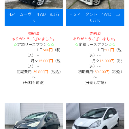
H24 ムーヴ ４WD 9.1万
Ｈ２４ タント 4ＷＤ 12.
K
0万Ｋ
売約済
売約済
ありがとうございました。
ありがとうございました。
☆
定額リースプラン
☆☆
☆
定額リースプラン
☆☆
１日
500円
（税
１日
500円
（税
込）～
込）～
月々
15.000円
（税
月々
15.000円
（税
込）～
込）～
初期費用:
39.800円
（税込）
初期費用:
39.800円
（税込）
～
～
（分割も可能）
（分割も可能）