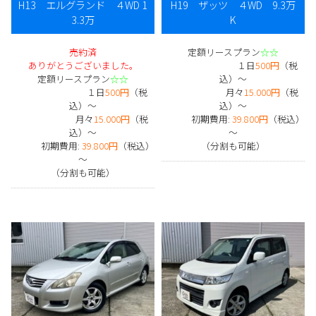
H13 エルグランド ４WD 1
H19 ザッツ ４WD 9.3万
3.3万
K
売約済
定額リースプラン
☆☆
ありがとうございました。
１日
500円
（税
定額リースプラン
☆☆
込）～
１日
500円
（税
月々
15.000円
（税
込）～
込）～
月々
15.000円
（税
初期費用:
39.800円
（税込）
込）～
～
初期費用:
39.800円
（税込）
（分割も可能）
～
（分割も可能）