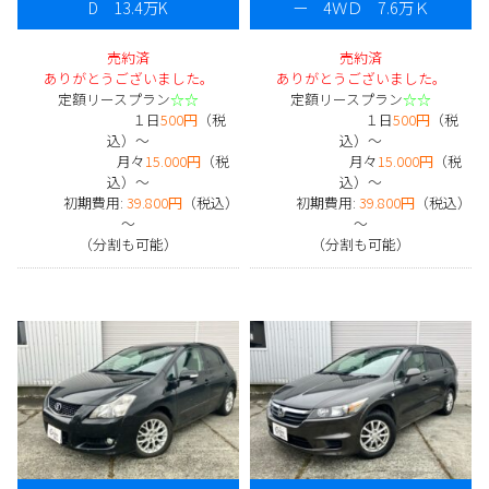
D 13.4万K
ー 4ＷＤ 7.6万Ｋ
売約済
売約済
ありがとうございました。
ありがとうございました。
定額リースプラン
☆☆
定額リースプラン
☆☆
１日
500円
（税
１日
500円
（税
込）～
込）～
月々
15.000円
（税
月々
15.000円
（税
込）～
込）～
初期費用:
39.800円
（税込）
初期費用:
39.800円
（税込）
～
～
（分割も可能）
（分割も可能）