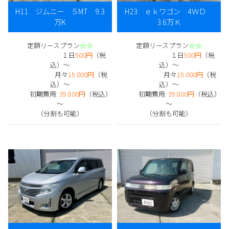
H11 ジムニー ５MT 9.3
H23 ｅｋワゴン 4ＷＤ
万K
3.6万Ｋ
定額リースプラン
☆☆
定額リースプラン
☆☆
１日
500円
（税
１日
500円
（税
込）～
込）～
月々
15.000円
（税
月々
15.000円
（税
込）～
込）～
初期費用:
39.800円
（税込）
初期費用:
39.800円
（税込）
～
～
（分割も可能）
（分割も可能）