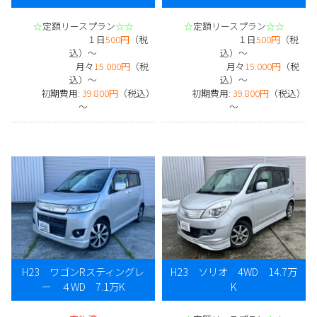
☆
定額リースプラン
☆☆
☆
定額リースプラン
☆☆
１日
500円
（税
１日
500円
（税
込）～
込）～
月々
15.000円
（税
月々
15.000円
（税
込）～
込）～
初期費用:
39.800円
（税込）
初期費用:
39.800円
（税込）
～
～
H23 ワゴンRスティングレ
H23 ソリオ 4WD 14.7万
ー ４WD 7.1万K
K