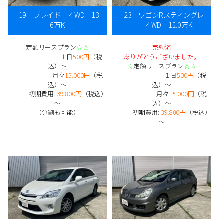
H19 ブレイド ４WD 13.
H23 ワゴンRスティングレ
6万K
ー ４WD 12.0万K
定額リースプラン
☆☆
売約済
１日
500円
（税
ありがとうございました。
込）～
☆
定額リースプラン
☆☆
月々
15.000円
（税
１日
500円
（税
込）～
込）～
初期費用:
39.800円
（税込）
月々
15.000円
（税
～
込）～
（分割も可能）
初期費用:
39.800円
（税込）
～