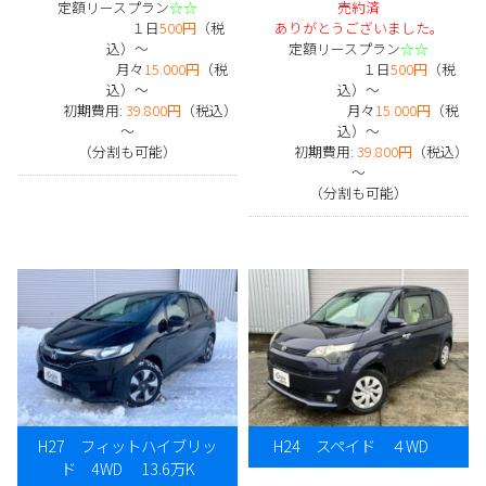
定額リースプラン
☆☆
売約済
１日
500円
（税
ありがとうございました。
込）～
定額リースプラン
☆☆
月々
15.000円
（税
１日
500円
（税
込）～
込）～
初期費用:
39.800円
（税込）
月々
15.000円
（税
～
込）～
（分割も可能）
初期費用:
39.800円
（税込）
～
（分割も可能）
H27 フィットハイブリッ
H24 スペイド ４WD
ド 4WD 13.6万K