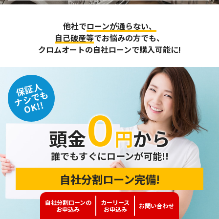
他社で
ローンが通らない、
自己破産等
でお悩みの方でも、
クロムオートの自社ローンで購入可能に!
保証人
ナシでも
OK!!
０
頭金
円
から
誰でもすぐにローンが可能!!
自社分割ローン完備!
事務手数料：1日500円（税込）～、月々15,000円（税込）～
自社分割ローンの
カーリース
お問い
合わせ
お申込み
お申込み