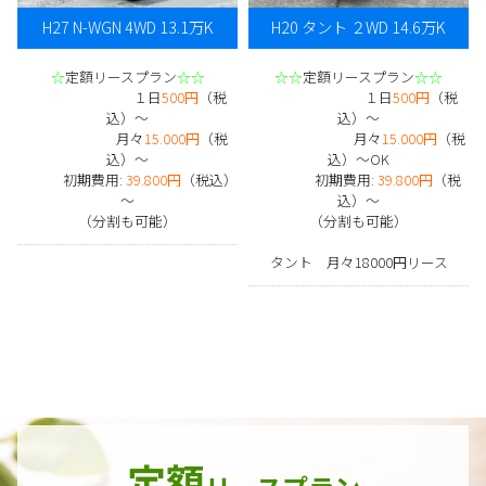
H27 N-WGN 4WD 13.1万K
H20 タント ２WD 14.6万K
☆
定額リースプラン
☆☆
☆☆
定額リースプラン
☆☆
１日
500円
（税
１日
500円
（税
込）～
込）～
月々
15.000円
（税
月々
15.000円
（税
込）～
込）～OK
初期費用:
39.800円
（税込）
初期費用:
39.800円
（税
～
込）～
（分割も可能）
（分割も可能）
タント 月々18000円リース
定額