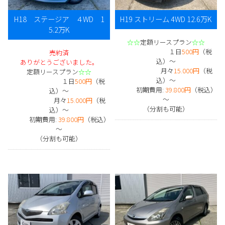
H18 ステージア ４WD 1
H19 ストリーム 4WD 12.6万K
5.2万K
☆☆
定額リースプラン
☆☆
１日
500円
（税
売約済
込）～
ありがとうございました。
月々
15.000円
（税
定額リースプラン
☆☆
込）～
１日
500円
（税
初期費用:
39.800円
（税込）
込）～
～
月々
15.000円
（税
（分割も可能）
込）～
初期費用:
39.800円
（税込）
～
（分割も可能）