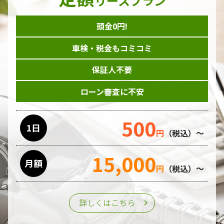
リースプラン
頭金0円!
車検・税金もコミコミ
保証人不要
ローン審査に不安
500
1日
円
（税込）～
15,000
月額
円
（税込）～
詳しくはこちら