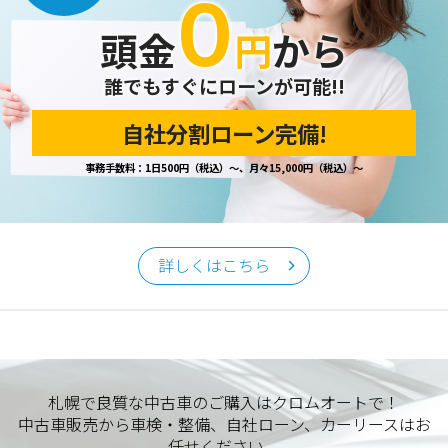
０
開示の請求があった場合は、迅速に対応いたします。
頭金
円
から
当ホームページが保有する個人情報の取り扱い、および訂
正・削除・開示等に関するお問い合わせ先は、以下の通りで
す。
誰でもすぐにローンが可能!!
自社分割ローン完備!
個人情報保護担当窓口
事務手数料：1日500円（税込）～、月々15,000円（税込）～
当社の「個人情報の取扱い」に関するお問い合わせは、下記
窓口までお願いいたします。
クロムオート
〒002-0865 札幌市北区屯田町740
詳しくはこちら
TEL／011-790-7766
FAX／011-790-6818
E-mail：info@chromeauto.co.jp
札幌で良質な中古車のご購入はクロムオートで！
中古車販売から車検・整備、自社ローン、カーリースはお
任せください。