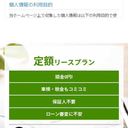
個人情報の利用目的
当ホームページ上で収集した個人情報は以下の利用目的で使
用し、他の目的に利用することはありません。
ご注文の承りおよび商品発送のための契約販売業務
お取引先様から委託されたシステム開発の動作検証や調
査
当グループの業務に従事する協力会社様担当者の識別
当グループ内で共同利用する人事関連システムの運用
定額
ダイレクトメール等を利用したアンケート・キャンペーン
リースプラン
などの意見・情報の調査
頭金0円!
個人情報の収集手段
車検・税金もコミコミ
当ホームページはサービスに関するお問い合わせやご質問、
資料のご請求や各サービス等のお申し込みなど、当ホームペ
保証人不要
ージのサービス提供過程で、氏名、連絡先、勤務先等の個人
情報を書面、電子媒体、ウェブ等を介して収集致します。
ローン審査に不安
委託先の管理･監督