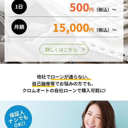
500
利用目的の遂行のために業務を委託する場合、個人情報の取
1日
円
（税込）～
り扱いに関する委託先の適正な管理・監督をおこないます。
15,000
月額
第三者への提供
円
（税込）～
個人情報は、ご本人の同意を得た場合または法令の定めがあ
る場合を除き、第三者に提供することはいたしません。
詳しくはこちら
個人情報の管理
収集させて頂いた個人情報については、不正アクセスや紛
他社で
ローンが通らない、
失、破壊、改ざん及び漏えいなどに対する予防ならびに是正
に努め、合理的な安全対策を講じます。
自己破産等
でお悩みの方でも、
また、個人情報保護に関する法令およびその他の規範を遵守
クロムオートの自社ローンで購入可能に!
するとともに、この方針に基づく個人情報保護規程や体制を
定め、その内容を継続的に見直し、改善に努めます。
保証人
個人情報の訂正･削除・開示
ナシでも
OK!!
ご本人から、登録されている個人情報について訂正・削除・