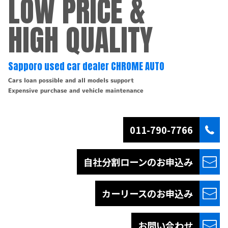
LOW PRICE &
HIGH QUALITY
Sapporo used car dealer CHROME AUTO
Cars loan possible and all models support
Expensive purchase and vehicle maintenance
011-790-7766
自社分割ローンの
お申込み
カーリースの
お申込み
お問い合わせ