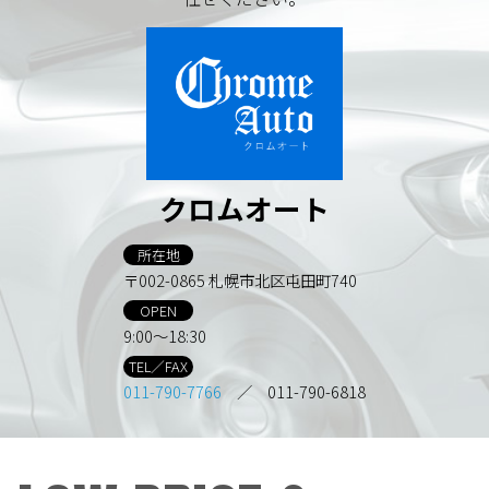
クロムオート
所在地
〒002-0865 札幌市北区屯田町740
OPEN
9:00～18:30
TEL／FAX
011-790-7766
／ 011-790-6818