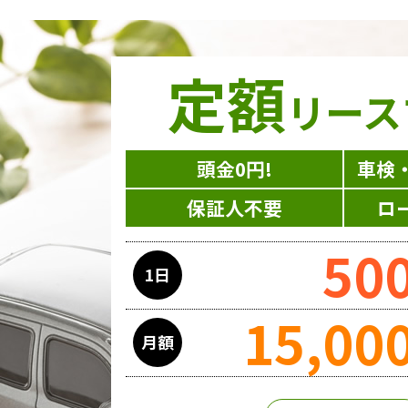
定額
リース
頭金0円!
車検
保証人不要
ロ
50
1日
15,00
月額