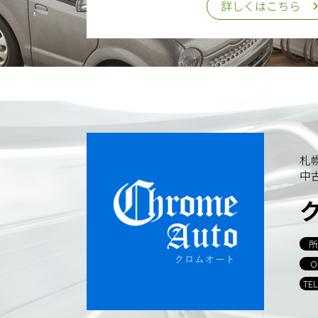
詳しくはこちら
札
中
所
O
TE