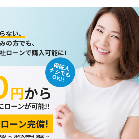
らない、
みの方でも、
社ローンで購入可能に!
保証人
０
ナシでも
OK!!
円
から
にローンが可能!!
ローン完備!
税込）～、月々15,000円（税込）～