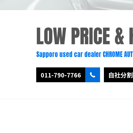
LOW PRICE &
Sapporo used car dealer CHROME AU
011-790-7766
自社分割