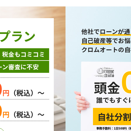
プラン
他社で
ローンが通
自己破産等
でお悩
クロムオートの自
・税金もコミコミ
ーン審査に不安
0
頭金
円
（税込）～
誰でもすぐ
0
円
（税込）～
自社分割
事務手数料：1日500円（