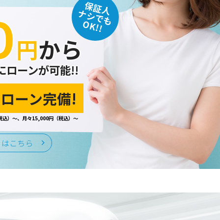
保証人
０
込みなど、当ホームページのサービ
ナシでも
ます。
OK!!
円
から
にローンが可能!!
監督をおこないます。
ローン完備!
税込）～、月々15,000円（税込）～
はいたしません。
くはこちら
る予防ならびに是正に努め、合理的
情報保護規程や体制を定め、その内