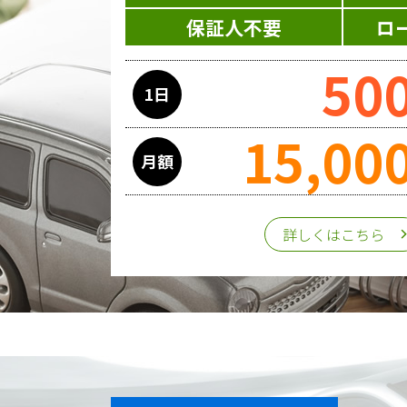
当ホームページはサービスに関する
保証人不要
ロ
ス提供過程で、氏名、連絡先、勤務
50
1日
委託先の管理･監督
15,00
利用目的の遂行のために業務を委託
月額
第三者への提供
詳しくはこちら
個人情報は、ご本人の同意を得た場
個人情報の管理
収集させて頂いた個人情報について
な安全対策を講じます。
また、個人情報保護に関する法令お