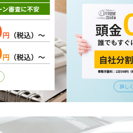
お問い合わせやご質問、資料のご請求や各サービス等のお申し
ーン審査に不安
先等の個人情報を書面、電子媒体、ウェブ等を介して収集致し
0
頭金
円
（税込）～
誰でもすぐ
0
する場合、個人情報の取り扱いに関する委託先の適正な管理・
円
（税込）～
自社分割
事務手数料：1日500円（
合または法令の定めがある場合を除き、第三者に提供すること
詳し
は、不正アクセスや紛失、破壊、改ざん及び漏えいなどに対す
よびその他の規範を遵守するとともに、この方針に基づく個人