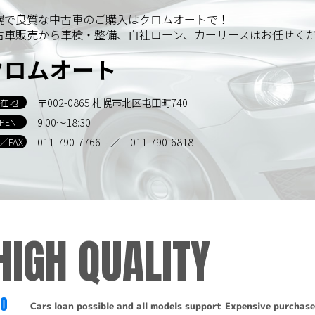
す。
幌で良質な中古車のご購入はクロムオートで！
古車販売から車検・整備、自社ローン、カーリースはお任せく
示
クロムオート
報について訂正・削除・開示の請求があった場合は、迅速に対
〒002-0865 札幌市北区屯田町740
在地
の取り扱い、および訂正・削除・開示等に関するお問い合わせ
9:00～18:30
PEN
011-790-7766
／ 011-790-6818
L／FAX
るお問い合わせは、下記窓口までお願いいたします。
HIGH QUALITY
-6818
TO
Cars loan possible and all models support
Expensive purchase