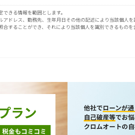
定できる情報を範囲とします。
ルアドレス、勤務先、生年月日その他の記述により当該個人を
照合することができ、それにより当該個人を識別できるものを
報は以下の利用目的で使用し、他の目的に利用することはあり
ための契約販売業務
テム開発の動作検証や調査
力会社様担当者の識別
事関連システムの運用
アンケート・キャンペーンなどの意見・情報の調査
プラン
他社で
ローンが通
自己破産等
でお悩
クロムオートの自
・税金もコミコミ