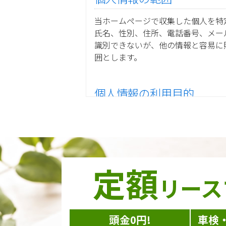
当ホームページで収集した個人を特
氏名、性別、住所、電話番号、メー
識別できないが、他の情報と容易に
囲とします。
個人情報の利用目的
当ホームページ上で収集した個人情
ご注文の承りおよび商品発送の
お取引先様から委託されたシス
当グループの業務に従事する協
当グループ内で共同利用する人
定額
ダイレクトメール等を利用した
リース
個人情報の収集手段
頭金0円!
車検