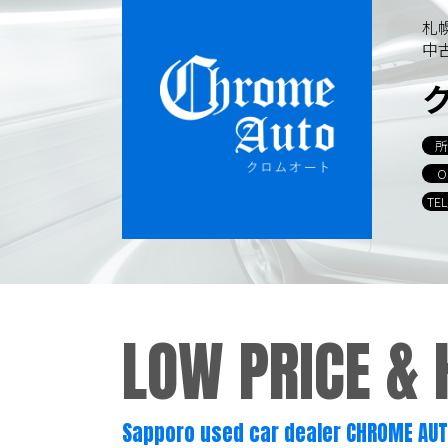
容を継続的に見直し、改善に努めま
札
中
個人情報の訂正･削除・開
ご本人から、登録されている個人情
所
当ホームページが保有する個人情報
O
TE
個人情報保護担当窓口
当社の「個人情報の取扱い」に関す
クロムオート
LOW PRICE &
〒002-0865 札幌市北区屯田町740
TEL／011-790-7766
FAX／011-790
E-mail：info@chromeauto.co.jp
Sapporo used car dealer CHROME AU