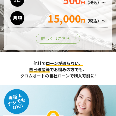
円
（税込）～
15,000
月額
円
（税込）～
詳しくはこちら
他社で
ローンが通らない、
自己破産等
でお悩みの方でも、
クロムオートの自社ローンで購入可能に!
保証人
ナシでも
OK!!