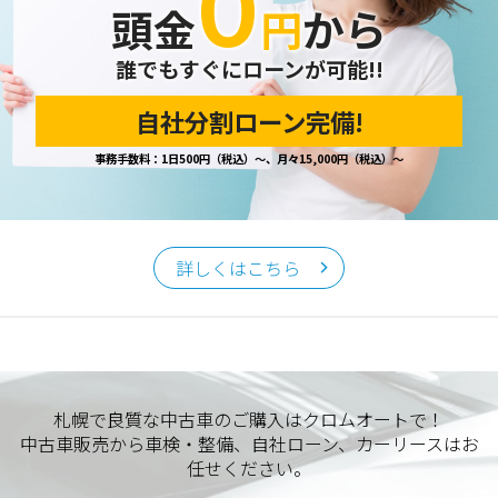
０
頭金
円
から
誰でもすぐにローンが可能!!
自社分割ローン完備!
事務手数料：1日500円（税込）～、月々15,000円（税込）～
詳しくはこちら
札幌で良質な中古車のご購入はクロムオートで！
中古車販売から車検・整備、自社ローン、カーリースはお
任せください。