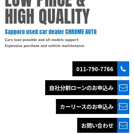
HIGH QUALITY
Sapporo used car dealer CHROME AUTO
Cars loan possible and all models support
Expensive purchase and vehicle maintenance
011-790-7766
自社分割ローンの
お申込み
カーリースの
お申込み
お問い合わせ