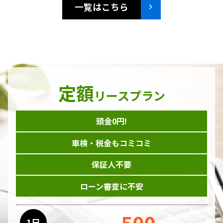
一覧はこちら
定額
リースプラン
頭金0円!
車検・税金もコミコミ
保証人不要
ローン審査に不安
500
1日