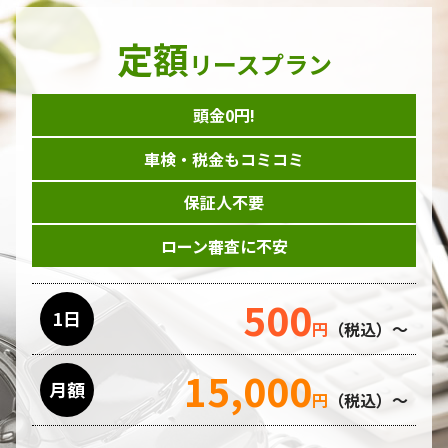
定額
リースプラン
頭金0円!
車検・税金もコミコミ
保証人不要
ローン審査に不安
500
1日
円
（税込）～
15,000
月額
円
（税込）～