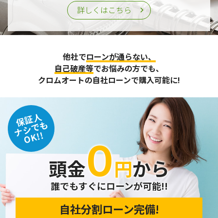
詳しくはこちら
他社で
ローンが通らない、
自己破産等
でお悩みの方でも、
クロムオートの自社ローンで購入可能に!
保証人
ナシでも
OK!!
０
頭金
円
から
誰でもすぐにローンが可能!!
自社分割ローン完備!