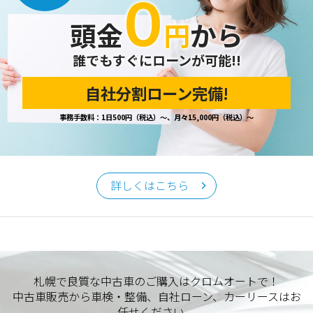
０
開示の請求があった場合は、迅速に対応いたします。
頭金
円
から
当ホームページが保有する個人情報の取り扱い、および訂
正・削除・開示等に関するお問い合わせ先は、以下の通りで
す。
誰でもすぐにローンが可能!!
自社分割ローン完備!
個人情報保護担当窓口
事務手数料：1日500円（税込）～、月々15,000円（税込）～
当社の「個人情報の取扱い」に関するお問い合わせは、下記
窓口までお願いいたします。
クロムオート
〒002-0865 札幌市北区屯田町740
詳しくはこちら
TEL／011-790-7766
FAX／011-790-6818
E-mail：info@chromeauto.co.jp
札幌で良質な中古車のご購入はクロムオートで！
中古車販売から車検・整備、自社ローン、カーリースはお
任せください。