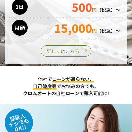
500
利用目的の遂行のために業務を委託する場合、個人情報の取
1日
円
（税込）～
り扱いに関する委託先の適正な管理・監督をおこないます。
15,000
月額
第三者への提供
円
（税込）～
個人情報は、ご本人の同意を得た場合または法令の定めがあ
る場合を除き、第三者に提供することはいたしません。
詳しくはこちら
個人情報の管理
収集させて頂いた個人情報については、不正アクセスや紛
他社で
ローンが通らない、
失、破壊、改ざん及び漏えいなどに対する予防ならびに是正
に努め、合理的な安全対策を講じます。
自己破産等
でお悩みの方でも、
また、個人情報保護に関する法令およびその他の規範を遵守
クロムオートの自社ローンで購入可能に!
するとともに、この方針に基づく個人情報保護規程や体制を
定め、その内容を継続的に見直し、改善に努めます。
保証人
個人情報の訂正･削除・開示
ナシでも
OK!!
ご本人から、登録されている個人情報について訂正・削除・