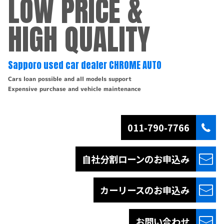
LOW PRICE &
HIGH QUALITY
Sapporo used car dealer CHROME AUTO
Cars loan possible and all models support
Expensive purchase and vehicle maintenance
011-790-7766
自社分割ローンの
お申込み
カーリースの
お申込み
お問い合わせ