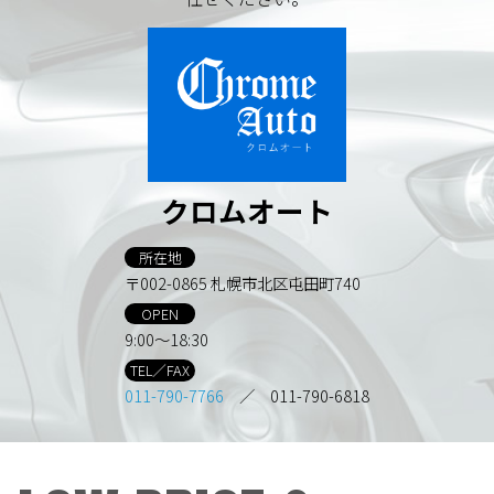
クロムオート
所在地
〒002-0865 札幌市北区屯田町740
OPEN
9:00～18:30
TEL／FAX
011-790-7766
／ 011-790-6818