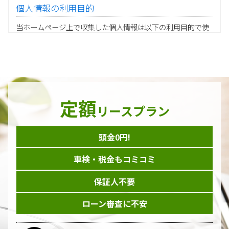
個人情報の利用目的
当ホームページ上で収集した個人情報は以下の利用目的で使
用し、他の目的に利用することはありません。
ご注文の承りおよび商品発送のための契約販売業務
お取引先様から委託されたシステム開発の動作検証や調
査
当グループの業務に従事する協力会社様担当者の識別
当グループ内で共同利用する人事関連システムの運用
定額
ダイレクトメール等を利用したアンケート・キャンペーン
リースプラン
などの意見・情報の調査
頭金0円!
個人情報の収集手段
車検・税金もコミコミ
当ホームページはサービスに関するお問い合わせやご質問、
資料のご請求や各サービス等のお申し込みなど、当ホームペ
保証人不要
ージのサービス提供過程で、氏名、連絡先、勤務先等の個人
情報を書面、電子媒体、ウェブ等を介して収集致します。
ローン審査に不安
委託先の管理･監督