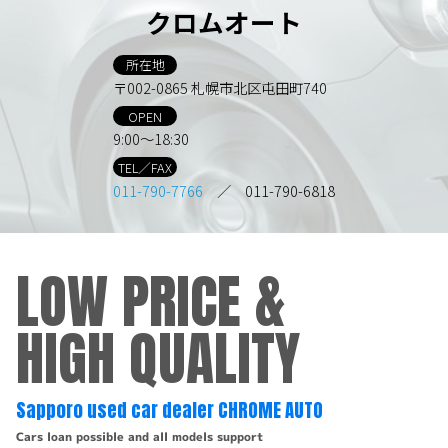
クロムオート
所在地
〒002-0865 札幌市北区屯田町740
OPEN
9:00～18:30
TEL／FAX
011-790-7766
／ 011-790-6818
LOW PRICE &
HIGH QUALITY
Sapporo used car dealer CHROME AUTO
Cars loan possible and all models support