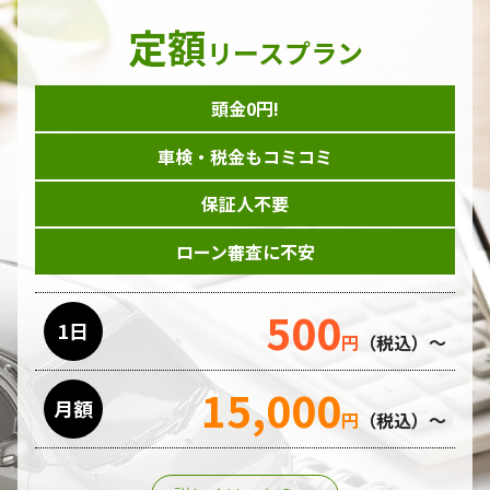
定額
リースプラン
頭金0円!
車検・税金もコミコミ
保証人不要
ローン審査に不安
500
1日
円
（税込）～
15,000
月額
円
（税込）～