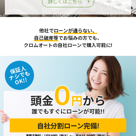
詳しくはこちら
他社で
ローンが通らない、
自己破産等
でお悩みの方でも、
クロムオートの自社ローンで購入可能に!
保証人
ナシでも
OK!!
０
頭金
円
から
誰でもすぐにローンが可能!!
自社分割ローン完備!
事務手数料：1日500円（税込）～、月々15,000円（税込）～