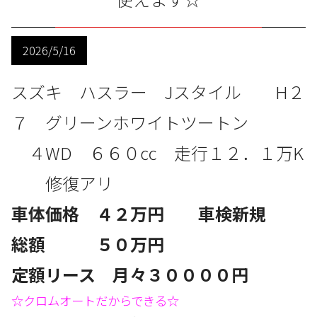
2026/5/16
スズキ ハスラー Jスタイル
H２
７ グリーンホワイトツートン
４
WD
６６０
㏄
走行１２．１
万
K
修復アリ
車体価格 ４２
万円 車検新規
総額 ５０
万円
定額リース 月々３０
０００円
☆クロムオートだからできる☆