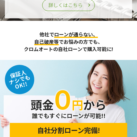
詳しくはこちら
他社で
ローンが通らない、
自己破産等
でお悩みの方でも、
クロムオートの自社ローンで購入可能に!
保証人
ナシでも
OK!!
０
頭金
円
から
誰でもすぐにローンが可能!!
自社分割ローン完備!