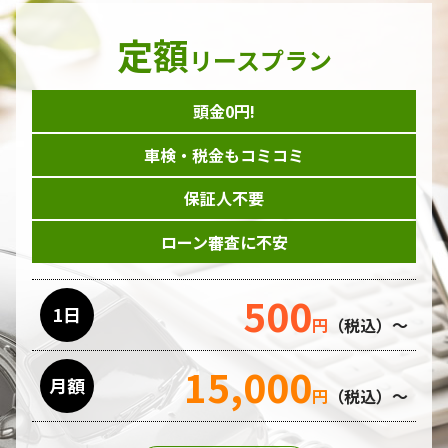
定額
リースプラン
頭金0円!
車検・税金もコミコミ
保証人不要
ローン審査に不安
500
1日
円
（税込）～
15,000
月額
円
（税込）～