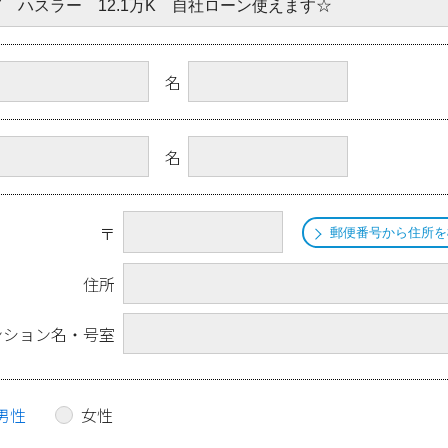
名
名
〒
郵便番号から住所を
住所
ンション名・号室
男性
女性