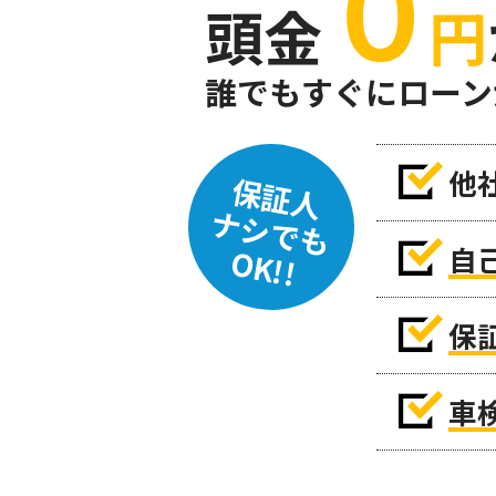
０
頭金
円
誰でもすぐにローン
他
保証人
ナシでも
自
OK!!
保
車