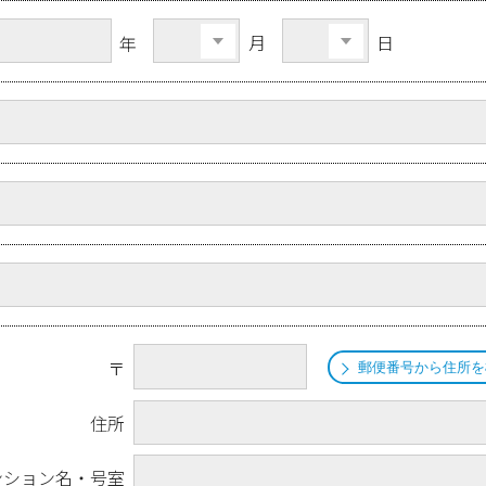
月
日
年
〒
郵便番号から住所を
住所
ンション名・号室