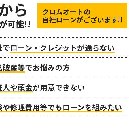
から
クロムオートの
自社ローンがございます!!
が可能!!
社で
ローン・クレジットが通らない
己破産等
でお悩みの方
証人や頭金
が用意できない
検や修理費用等でもローンを組みたい