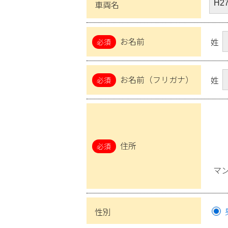
車両名
お名前
姓
お名前（フリガナ）
姓
住所
マ
性別