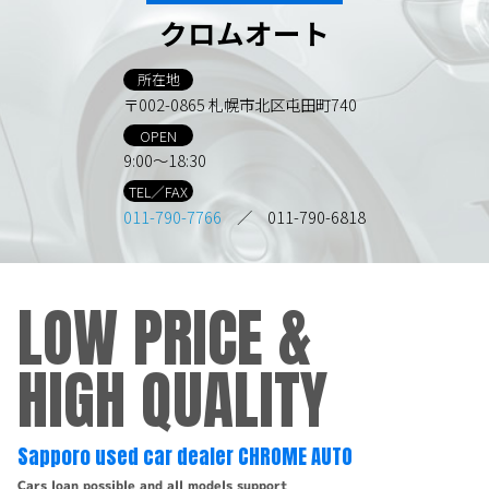
クロムオート
所在地
〒002-0865 札幌市北区屯田町740
OPEN
9:00～18:30
TEL／FAX
011-790-7766
／ 011-790-6818
LOW PRICE &
HIGH QUALITY
Sapporo used car dealer CHROME AUTO
Cars loan possible and all models support