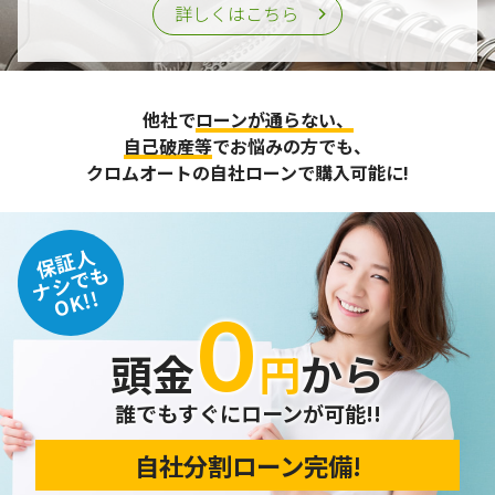
詳しくはこちら
他社で
ローンが通らない、
自己破産等
でお悩みの方でも、
クロムオートの自社ローンで購入可能に!
保証人
ナシでも
OK!!
０
頭金
円
から
誰でもすぐにローンが可能!!
自社分割ローン完備!