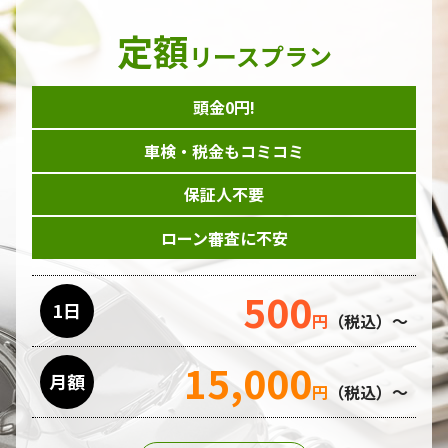
定額
リースプラン
頭金0円!
車検・税金もコミコミ
保証人不要
ローン審査に不安
500
1日
円
（税込）～
15,000
月額
円
（税込）～