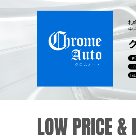
札
中
所
O
TE
LOW PRICE &