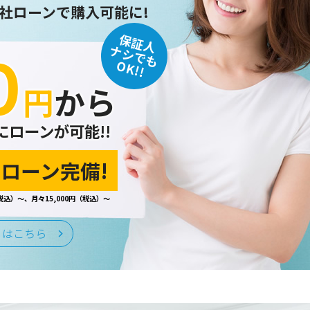
社ローンで購入可能に!
保証人
０
ナシでも
OK!!
円
から
にローンが可能!!
ローン完備!
税込）～、月々15,000円（税込）～
くはこちら