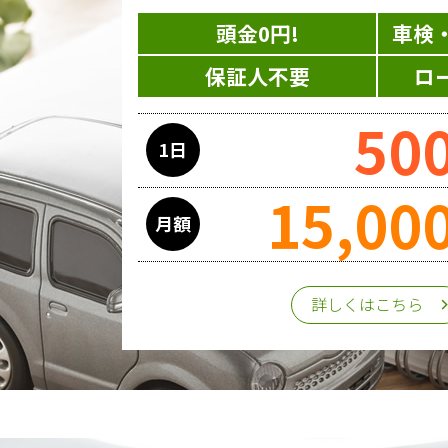
頭金0円!
車検
保証人不要
ロ
50
1日
15,00
月額
詳しくはこちら