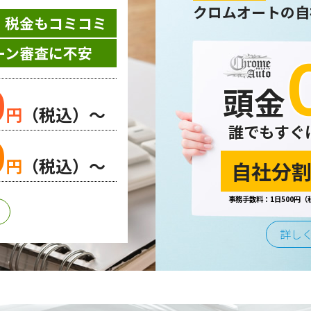
クロムオートの自
・税金もコミコミ
ーン審査に不安
0
頭金
円
（税込）～
誰でもすぐ
0
円
（税込）～
自社分割
事務手数料：1日500円（
詳し