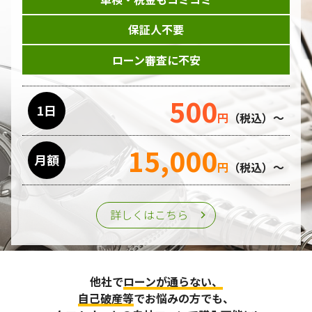
保証人不要
ローン審査に不安
500
1日
円
（税込）～
15,000
月額
円
（税込）～
詳しくはこちら
他社で
ローンが通らない、
自己破産等
でお悩みの方でも、