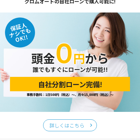
クロムオートの自社ローンで購入可能に!
保証人
ナシでも
OK!!
０
頭金
円
から
誰でもすぐにローンが可能!!
自社分割ローン完備!
事務手数料：1日500円（税込）～、月々15,000円（税込）～
詳しくはこちら