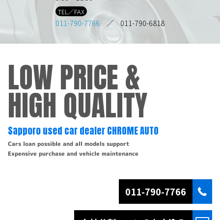
TEL／FAX
011-790-7766
／ 011-790-6818
LOW PRICE &
HIGH QUALITY
Sapporo used car dealer CHROME AUTO
Cars loan possible and all models support
Expensive purchase and vehicle maintenance
011-790-7766