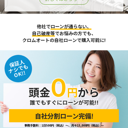
他社で
ローンが通らない、
自己破産等
でお悩みの方でも、
クロムオートの自社ローンで購入可能に!
保証人
ナシでも
OK!!
０
頭金
円
から
誰でもすぐにローンが可能!!
自社分割ローン完備!
事務手数料：1日500円（税込）～、月々15,000円（税込）～