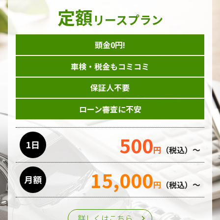
定額
リースプラン
頭金0円!
車検・税金もコミコミ
保証人不要
ローン審査に不安
500
1日
円
（税込）～
15,000
月額
円
（税込）～
詳しくはこちら