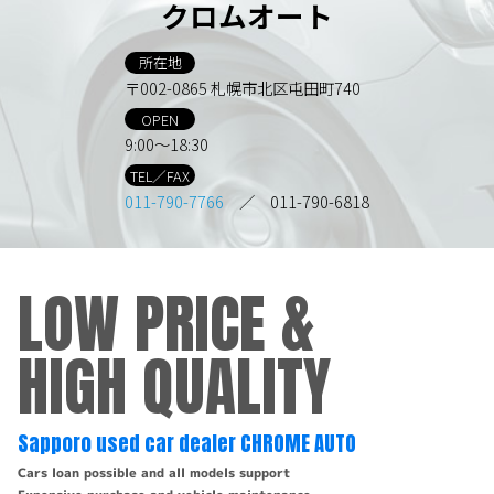
クロムオート
所在地
〒002-0865 札幌市北区屯田町740
OPEN
9:00～18:30
TEL／FAX
011-790-7766
／ 011-790-6818
LOW PRICE &
HIGH QUALITY
Sapporo used car dealer CHROME AUTO
Cars loan possible and all models support