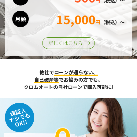
円
（税込）～
15,000
月額
円
（税込）～
詳しくはこちら
他社で
ローンが通らない、
自己破産等
でお悩みの方でも、
クロムオートの自社ローンで購入可能に!
保証人
ナシでも
OK!!
０