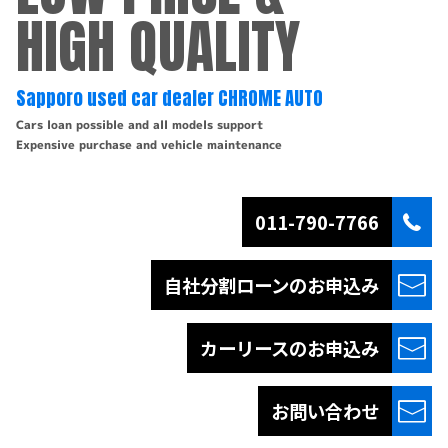
HIGH QUALITY
Sapporo used car dealer CHROME AUTO
Cars loan possible and all models support
Expensive purchase and vehicle maintenance
011-790-7766
自社分割ローンの
お申込み
カーリースの
お申込み
お問い合わせ