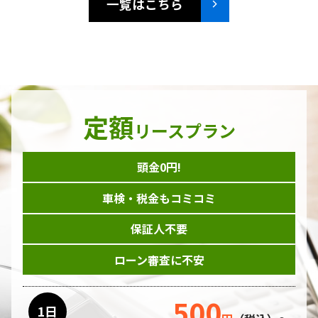
一覧はこちら
定額
リースプラン
頭金0円!
車検・税金もコミコミ
保証人不要
ローン審査に不安
500
1日