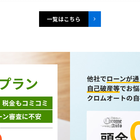
一覧はこちら
プラン
他社で
ローンが通
自己破産等
でお悩
クロムオートの自
・税金もコミコミ
ーン審査に不安
0
頭金