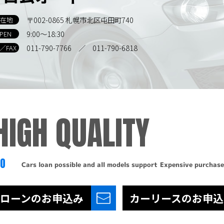
〒002-0865 札幌市北区屯田町740
在地
9:00～18:30
PEN
011-790-7766
／ 011-790-6818
L／FAX
HIGH QUALITY
TO
Cars loan possible and all models support
Expensive purchase
ローンの
お申込み
カーリースの
お申込