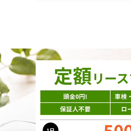
定額
リース
頭金0円!
車検
保証人不要
ロ
50
1日