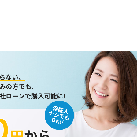
らない、
みの方でも、
社ローンで購入可能に!
保証人
０
ナシでも
OK!!
円
から