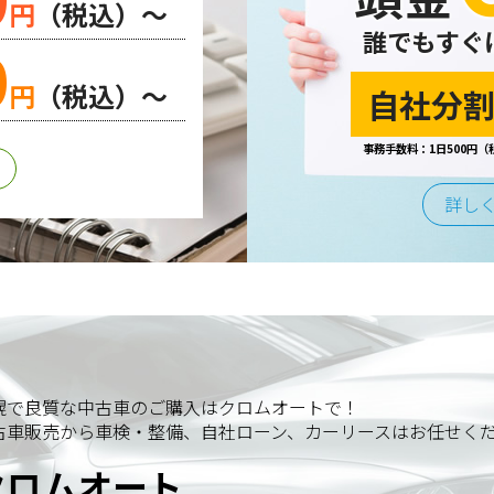
円
（税込）～
誰でもすぐ
0
円
（税込）～
自社分割
事務手数料：1日500円（
詳し
幌で良質な中古車のご購入はクロムオートで！
古車販売から車検・整備、自社ローン、カーリースはお任せく
クロムオート