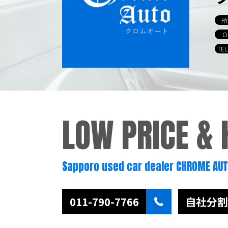
所
O
TE
LOW PRICE &
Sapporo used car dealer CHROME AU
011-790-7766
自社分割