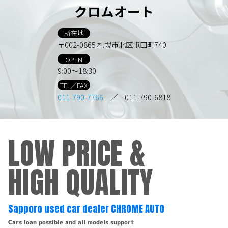
クロムオート
所在地
〒002-0865 札幌市北区屯田町740
OPEN
9:00～18:30
TEL／FAX
011-790-7766
／ 011-790-6818
LOW PRICE &
HIGH QUALITY
Sapporo used car dealer CHROME AUTO
Cars loan possible and all models support