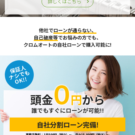
詳しくはこちら
他社で
ローンが通らない、
自己破産等
でお悩みの方でも、
クロムオートの自社ローンで購入可能に!
保証人
ナシでも
OK!!
０
頭金
円
から
誰でもすぐにローンが可能!!
自社分割ローン完備!
事務手数料：1日500円（税込）～、月々15,000円（税込）～