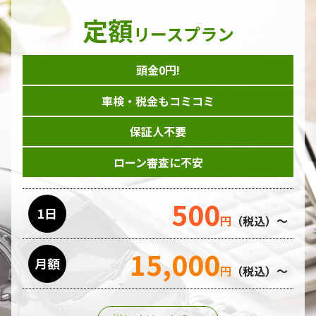
定額
リースプラン
頭金0円!
車検・税金もコミコミ
保証人不要
ローン審査に不安
500
1日
円
（税込）～
15,000
月額
円
（税込）～