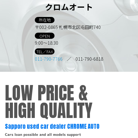
クロムオート
所在地
〒002-0865 札幌市北区屯田町740
OPEN
9:00～18:30
TEL／FAX
011-790-7766
／ 011-790-6818
LOW PRICE &
HIGH QUALITY
Sapporo used car dealer CHROME AUTO
Cars loan possible and all models support