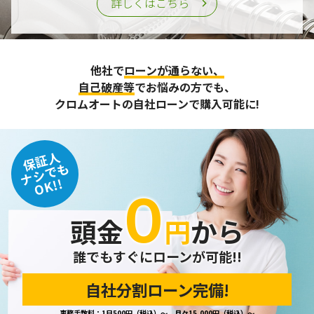
詳しくはこちら
他社で
ローンが通らない、
自己破産等
でお悩みの方でも、
クロムオートの自社ローンで購入可能に!
保証人
ナシでも
OK!!
０
頭金
円
から
誰でもすぐにローンが可能!!
自社分割ローン完備!
事務手数料：1日500円（税込）～、月々15,000円（税込）～