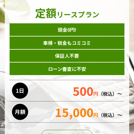
定額
リースプラン
頭金0円!
車検・税金もコミコミ
保証人不要
ローン審査に不安
500
1日
円
（税込）～
15,000
月額
円
（税込）～