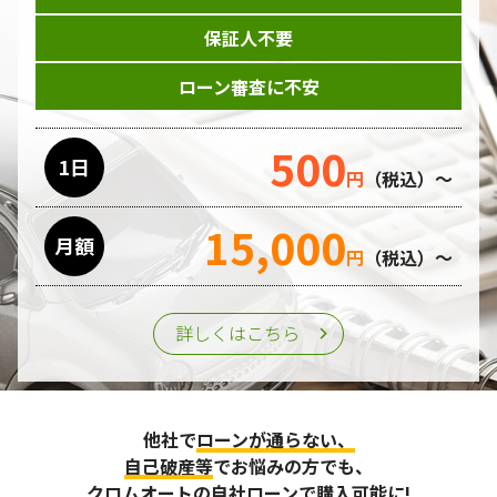
保証人不要
ローン審査に不安
500
1日
円
（税込）～
15,000
月額
円
（税込）～
詳しくはこちら
他社で
ローンが通らない、
自己破産等
でお悩みの方でも、
クロムオートの自社ローンで購入可能に!