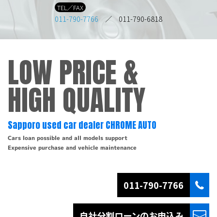
TEL／FAX
011-790-7766
／ 011-790-6818
LOW PRICE &
HIGH QUALITY
Sapporo used car dealer CHROME AUTO
Cars loan possible and all models support
Expensive purchase and vehicle maintenance
011-790-7766
自社分割ローンの
お申込み