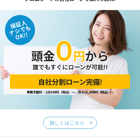
保証人
ナシでも
OK!!
０
頭金
円
から
誰でもすぐにローンが可能!!
自社分割ローン完備!
事務手数料：1日500円（税込）～、月々15,000円（税込）～
詳しくはこちら