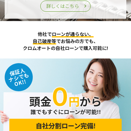
詳しくはこちら
他社で
ローンが通らない、
自己破産等
でお悩みの方でも、
クロムオートの自社ローンで購入可能に!
保証人
ナシでも
OK!!
０
頭金
円
から
誰でもすぐにローンが可能!!
自社分割ローン完備!