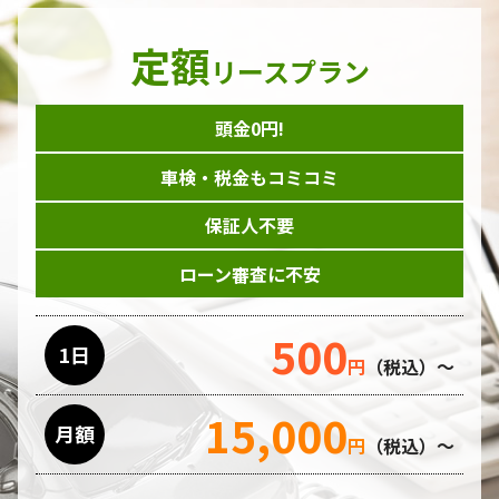
定額
リースプラン
頭金0円!
車検・税金もコミコミ
保証人不要
ローン審査に不安
500
1日
円
（税込）～
15,000
月額
円
（税込）～