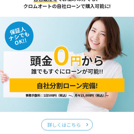
クロムオートの自社ローンで購入可能に!
保証人
ナシでも
OK!!
０
頭金
円
から
誰でもすぐにローンが可能!!
自社分割ローン完備!
事務手数料：1日500円（税込）～、月々15,000円（税込）～
詳しくはこちら