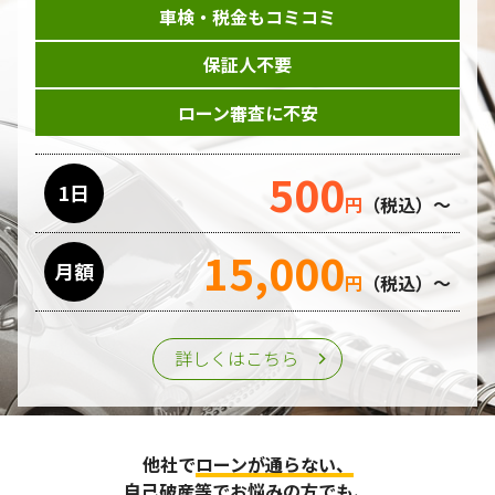
車検・税金もコミコミ
保証人不要
ローン審査に不安
500
1日
円
（税込）～
15,000
月額
円
（税込）～
詳しくはこちら
他社で
ローンが通らない、
自己破産等
でお悩みの方でも、