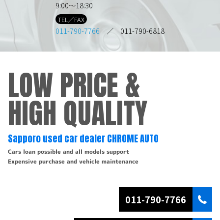
9:00～18:30
TEL／FAX
011-790-7766
／ 011-790-6818
LOW PRICE &
HIGH QUALITY
Sapporo used car dealer CHROME AUTO
Cars loan possible and all models support
Expensive purchase and vehicle maintenance
011-790-7766