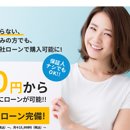
らない、
みの方でも、
社ローンで購入可能に!
保証人
０
ナシでも
OK!!
円
から
にローンが可能!!
ローン完備!
税込）～、月々15,000円（税込）～