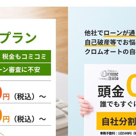
プラン
他社で
ローンが通
自己破産等
でお悩
クロムオートの自
・税金もコミコミ
ーン審査に不安
0
頭金
円
（税込）～
誰でもすぐ
0
円
（税込）～
自社分割
事務手数料：1日500円（