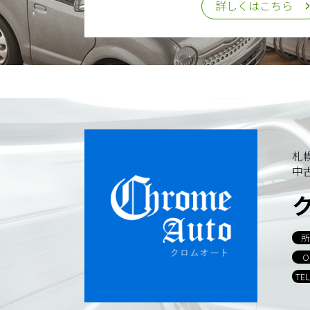
詳しくはこちら
札
中
所
O
TE