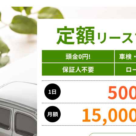
定額
リース
頭金0円!
車検
保証人不要
ロ
50
1日
15,00
月額