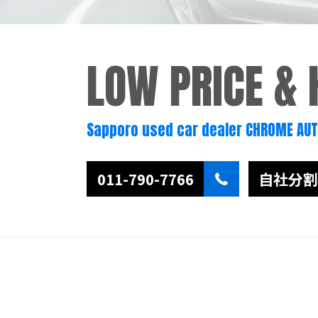
LOW PRICE &
Sapporo used car dealer CHROME AU
011-790-7766
自社分割