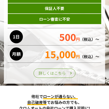
保証人不要
ローン審査に不安
500
1日
円
（税込）～
15,000
月額
円
（税込）～
詳しくはこちら
他社で
ローンが通らない、
自己破産等
でお悩みの方でも、
クロムオートの自社ローンで購入可能に!