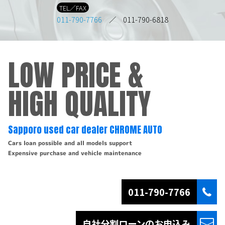
TEL／FAX
011-790-7766
／ 011-790-6818
LOW PRICE &
HIGH QUALITY
Sapporo used car dealer CHROME AUTO
Cars loan possible and all models support
Expensive purchase and vehicle maintenance
011-790-7766
自社分割ローンの
お申込み