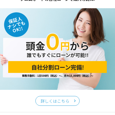
保証人
ナシでも
OK!!
０
頭金
円
から
誰でもすぐにローンが可能!!
自社分割ローン完備!
事務手数料：1日500円（税込）～、月々15,000円（税込）～
詳しくはこちら