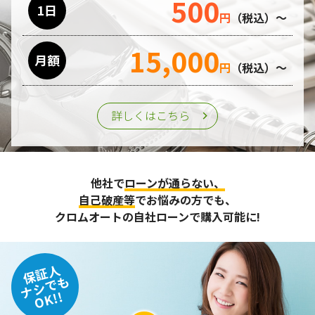
500
1日
円
（税込）～
15,000
月額
円
（税込）～
詳しくはこちら
他社で
ローンが通らない、
自己破産等
でお悩みの方でも、
クロムオートの自社ローンで購入可能に!
保証人
ナシでも
OK!!