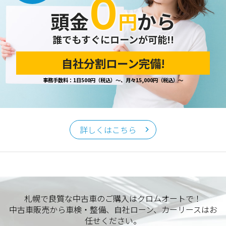
０
頭金
円
から
誰でもすぐにローンが可能!!
自社分割ローン完備!
事務手数料：1日500円（税込）～、月々15,000円（税込）～
詳しくはこちら
札幌で良質な中古車のご購入はクロムオートで！
中古車販売から車検・整備、自社ローン、カーリースはお
任せください。