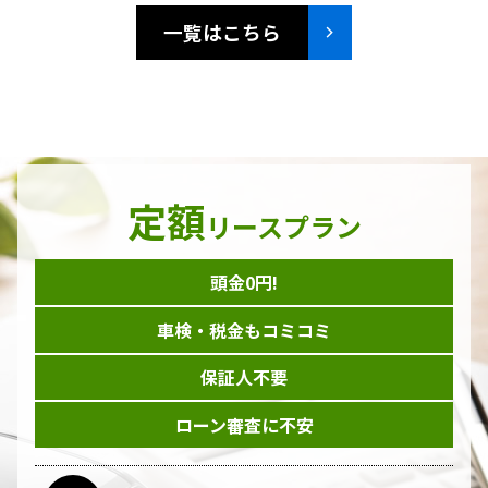
一覧はこちら
定額
リースプラン
頭金0円!
車検・税金もコミコミ
保証人不要
ローン審査に不安