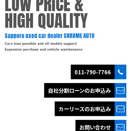
LOW PRICE &
HIGH QUALITY
Sapporo used car dealer CHROME AUTO
Cars loan possible and all models support
Expensive purchase and vehicle maintenance
011-790-7766
自社分割ローンの
お申込み
カーリースの
お申込み
お問い合わせ