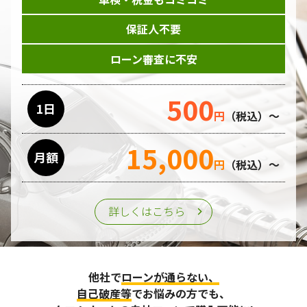
保証人不要
ローン審査に不安
500
1日
円
（税込）～
15,000
月額
円
（税込）～
詳しくはこちら
他社で
ローンが通らない、
自己破産等
でお悩みの方でも、