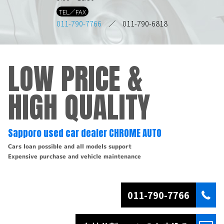
TEL／FAX
011-790-7766
／ 011-790-6818
LOW PRICE &
HIGH QUALITY
Sapporo used car dealer CHROME AUTO
Cars loan possible and all models support
Expensive purchase and vehicle maintenance
011-790-7766