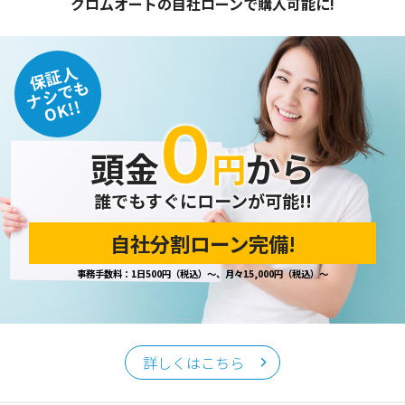
クロムオートの自社ローンで購入可能に!
保証人
ナシでも
OK!!
０
頭金
円
から
誰でもすぐにローンが可能!!
自社分割ローン完備!
事務手数料：1日500円（税込）～、月々15,000円（税込）～
詳しくはこちら