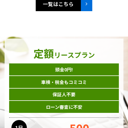
一覧はこちら
定額
リースプラン
頭金0円!
車検・税金もコミコミ
保証人不要
ローン審査に不安
500
1日