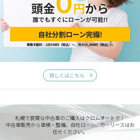
０
頭金
円
から
誰でもすぐにローンが可能!!
自社分割ローン完備!
事務手数料：1日500円（税込）～、月々15,000円（税込）～
詳しくはこちら
札幌で良質な中古車のご購入はクロムオートで！
中古車販売から車検・整備、自社ローン、カーリースはお
任せください。