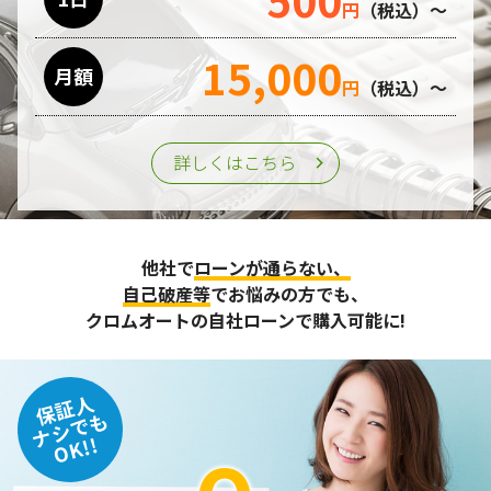
円
（税込）～
15,000
月額
円
（税込）～
詳しくはこちら
他社で
ローンが通らない、
自己破産等
でお悩みの方でも、
クロムオートの自社ローンで購入可能に!
保証人
ナシでも
OK!!