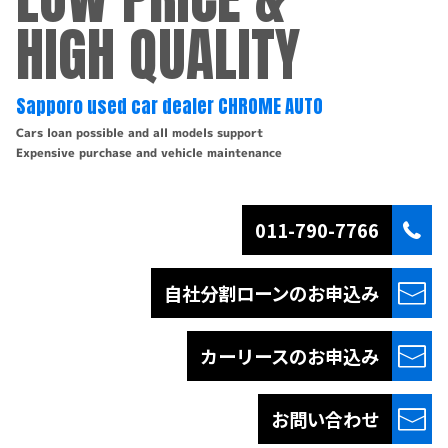
HIGH QUALITY
Sapporo used car dealer CHROME AUTO
Cars loan possible and all models support
Expensive purchase and vehicle maintenance
011-790-7766
自社分割ローンの
お申込み
カーリースの
お申込み
お問い合わせ