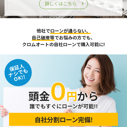
詳しくはこちら
他社で
ローンが通らない、
自己破産等
でお悩みの方でも、
クロムオートの自社ローンで購入可能に!
保証人
ナシでも
OK!!
０
頭金
円
から
誰でもすぐにローンが可能!!
自社分割ローン完備!