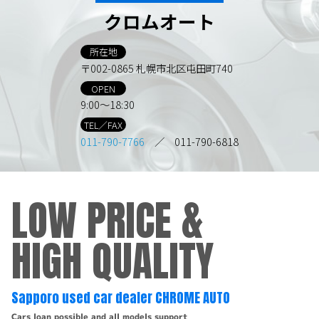
クロムオート
所在地
〒002-0865 札幌市北区屯田町740
OPEN
9:00～18:30
TEL／FAX
011-790-7766
／ 011-790-6818
LOW PRICE &
HIGH QUALITY
Sapporo used car dealer CHROME AUTO
Cars loan possible and all models support