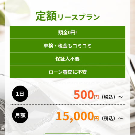
定額
リースプラン
頭金0円!
車検・税金もコミコミ
保証人不要
ローン審査に不安
500
1日
円
（税込）～
15,000
月額
円
（税込）～