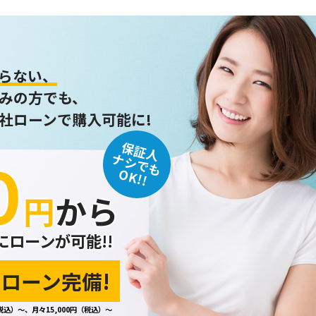
らない、
みの方でも、
社ローンで購入可能に!
保証人
０
ナシでも
OK!!
円
から
にローンが可能!!
ローン完備!
税込）～、月々15,000円（税込）～