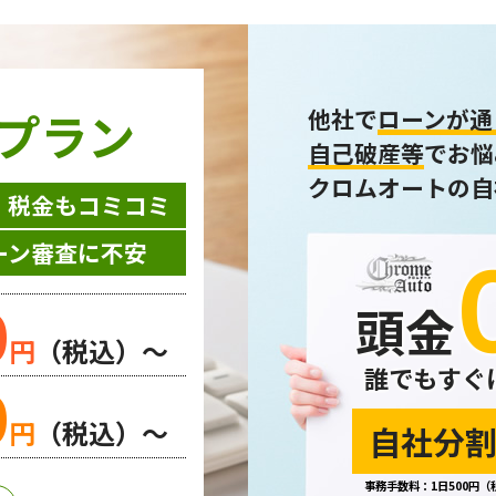
プラン
他社で
ローンが通
自己破産等
でお悩
クロムオートの自
・税金もコミコミ
ーン審査に不安
0
頭金
円
（税込）～
誰でもすぐ
0
円
（税込）～
自社分割
事務手数料：1日500円（