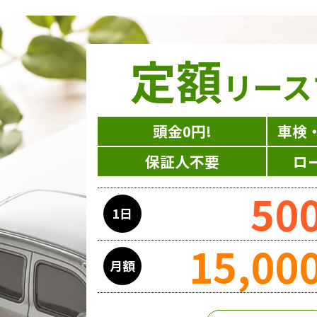
定額
リース
頭金0円!
車検
保証人不要
ロ
50
1日
15,00
月額