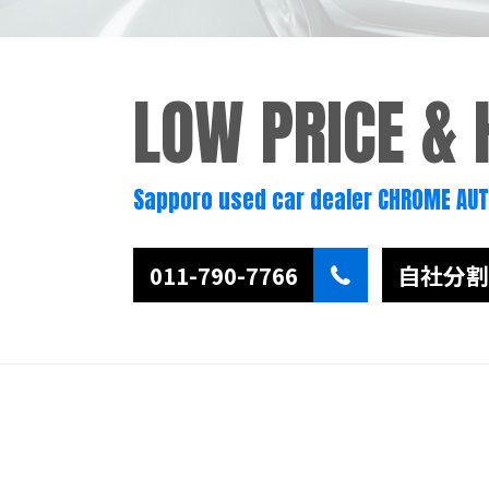
LOW PRICE &
Sapporo used car dealer CHROME AU
011-790-7766
自社分割