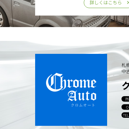
詳しくはこちら
札
中
所
O
TE