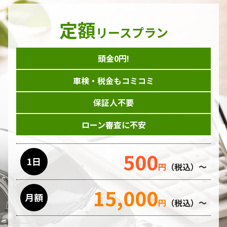
定額
リースプラン
頭金0円!
車検・税金もコミコミ
保証人不要
ローン審査に不安
500
1日
円
（税込）～
15,000
月額
円
（税込）～