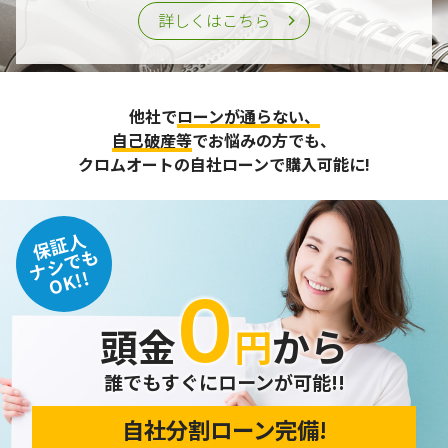
詳しくはこちら
他社で
ローンが通らない、
自己破産等
でお悩みの方でも、
クロムオートの自社ローンで購入可能に!
保証人
ナシでも
OK!!
０
頭金
円
から
誰でもすぐにローンが可能!!
自社分割ローン完備!