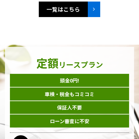
一覧はこちら
定額
リースプラン
頭金0円!
車検・税金もコミコミ
保証人不要
ローン審査に不安