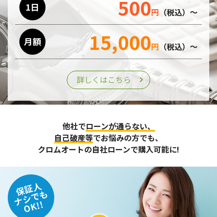
500
1日
円
（税込）～
15,000
月額
円
（税込）～
詳しくはこちら
他社で
ローンが通らない、
自己破産等
でお悩みの方でも、
クロムオートの自社ローンで購入可能に!
保証人
ナシでも
OK!!