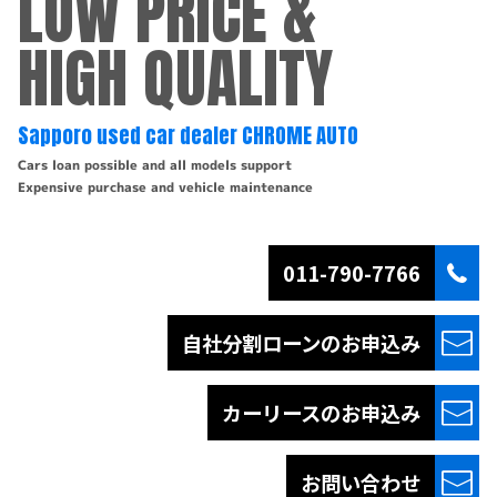
LOW PRICE &
HIGH QUALITY
Sapporo used car dealer CHROME AUTO
Cars loan possible and all models support
Expensive purchase and vehicle maintenance
011-790-7766
自社分割ローンの
お申込み
カーリースの
お申込み
お問い合わせ