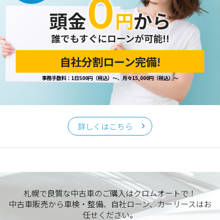
０
頭金
円
から
誰でもすぐにローンが可能!!
自社分割ローン完備!
事務手数料：1日500円（税込）～、月々15,000円（税込）～
詳しくはこちら
札幌で良質な中古車のご購入はクロムオートで！
中古車販売から車検・整備、自社ローン、カーリースはお
任せください。