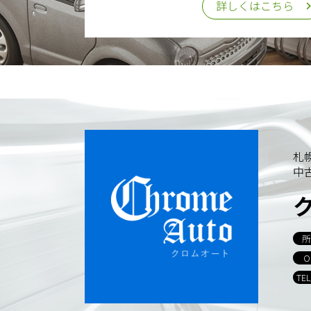
詳しくはこちら
札
中
所
O
TE