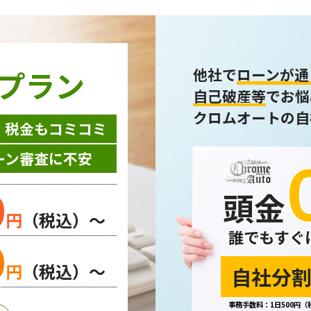
プラン
他社で
ローンが通
自己破産等
でお悩
クロムオートの自
・税金もコミコミ
ーン審査に不安
0
頭金
円
（税込）～
誰でもすぐ
0
円
（税込）～
自社分割
事務手数料：1日500円（