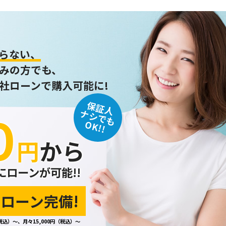
らない、
みの方でも、
社ローンで購入可能に!
保証人
０
ナシでも
OK!!
円
から
にローンが可能!!
ローン完備!
税込）～、月々15,000円（税込）～