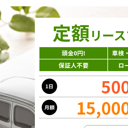
定額
リース
頭金0円!
車検
保証人不要
ロ
50
1日
15,00
月額