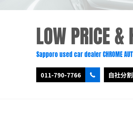
LOW PRICE &
Sapporo used car dealer CHROME AU
011-790-7766
自社分割