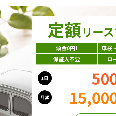
定額
リース
頭金0円!
車検
保証人不要
ロ
50
1日
15,00
月額