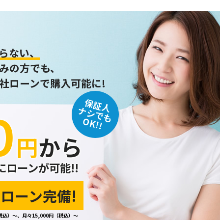
らない、
みの方でも、
社ローンで購入可能に!
保証人
０
ナシでも
OK!!
円
から
にローンが可能!!
ローン完備!
税込）～、月々15,000円（税込）～