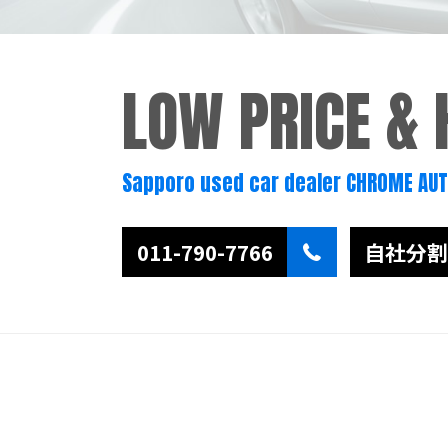
LOW PRICE &
Sapporo used car dealer CHROME AU
011-790-7766
自社分割