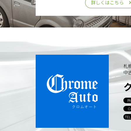
詳しくはこちら
札
中
所
O
TE