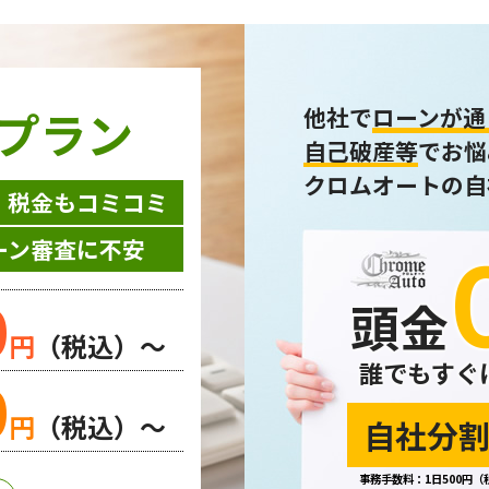
プラン
他社で
ローンが通
自己破産等
でお悩
クロムオートの自
・税金もコミコミ
ーン審査に不安
0
頭金
円
（税込）～
誰でもすぐ
0
円
（税込）～
自社分割
事務手数料：1日500円（