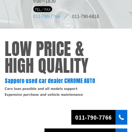
9:00～18:30
TEL／FAX
011-790-7766
／ 011-790-6818
LOW PRICE &
HIGH QUALITY
Sapporo used car dealer CHROME AUTO
Cars loan possible and all models support
Expensive purchase and vehicle maintenance
011-790-7766