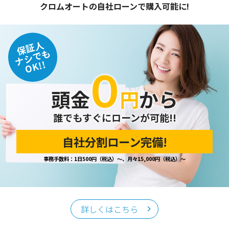
クロムオートの自社ローンで購入可能に!
保証人
ナシでも
OK!!
０
頭金
円
から
誰でもすぐにローンが可能!!
自社分割ローン完備!
事務手数料：1日500円（税込）～、月々15,000円（税込）～
詳しくはこちら