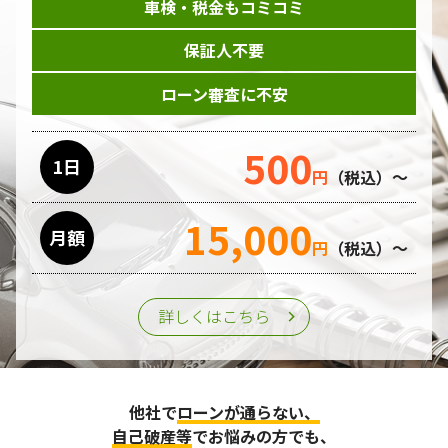
車検・税金もコミコミ
保証人不要
ローン審査に不安
500
1日
円
（税込）～
15,000
月額
円
（税込）～
詳しくはこちら
他社で
ローンが通らない、
自己破産等
でお悩みの方でも、