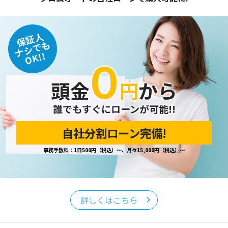
保証人
ナシでも
OK!!
０
頭金
円
から
誰でもすぐにローンが可能!!
自社分割ローン完備!
事務手数料：1日500円（税込）～、月々15,000円（税込）～
詳しくはこちら