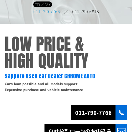
TEL／FAX
011-790-7766
／ 011-790-6818
LOW PRICE &
HIGH QUALITY
Sapporo used car dealer CHROME AUTO
Cars loan possible and all models support
Expensive purchase and vehicle maintenance
011-790-7766
自社分割ローンの
お申込み