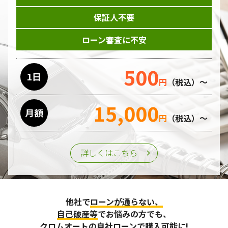
保証人不要
ローン審査に不安
500
1日
円
（税込）～
15,000
月額
円
（税込）～
詳しくはこちら
他社で
ローンが通らない、
自己破産等
でお悩みの方でも、
クロムオートの自社ローンで購入可能に!