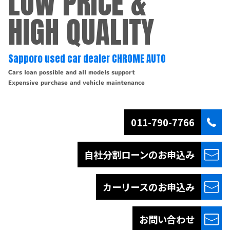
LOW PRICE &
HIGH QUALITY
Sapporo used car dealer CHROME AUTO
Cars loan possible and all models support
Expensive purchase and vehicle maintenance
011-790-7766
自社分割ローンの
お申込み
カーリースの
お申込み
お問い合わせ