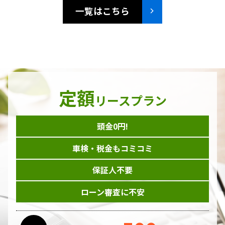
一覧はこちら
定額
リースプラン
頭金0円!
車検・税金もコミコミ
保証人不要
ローン審査に不安