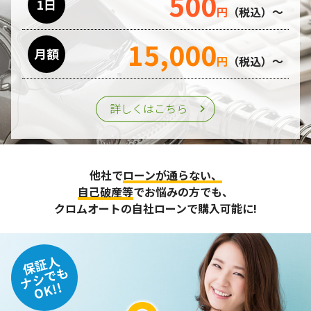
500
1日
円
（税込）～
15,000
月額
円
（税込）～
詳しくはこちら
他社で
ローンが通らない、
自己破産等
でお悩みの方でも、
クロムオートの自社ローンで購入可能に!
保証人
ナシでも
OK!!