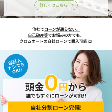
詳しくはこちら
他社で
ローンが通らない、
自己破産等
でお悩みの方でも、
クロムオートの自社ローンで購入可能に!
保証人
ナシでも
OK!!
０
頭金
円
から
誰でもすぐにローンが可能!!
自社分割ローン完備!