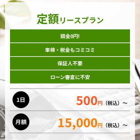
定額
リースプラン
頭金0円!
車検・税金もコミコミ
保証人不要
ローン審査に不安
500
1日
円
（税込）～
15,000
月額
円
（税込）～