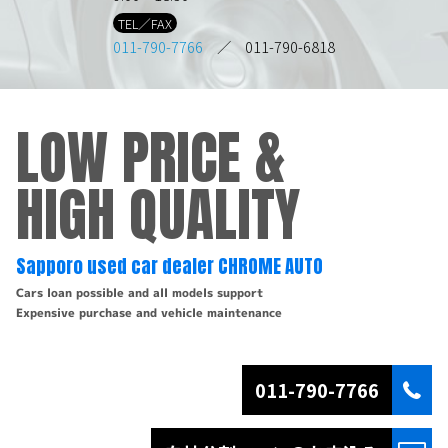
TEL／FAX
011-790-7766
／ 011-790-6818
LOW PRICE &
HIGH QUALITY
Sapporo used car dealer CHROME AUTO
Cars loan possible and all models support
Expensive purchase and vehicle maintenance
011-790-7766