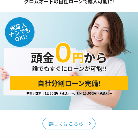
クロムオートの自社ローンで購入可能に!
保証人
ナシでも
OK!!
０
頭金
円
から
誰でもすぐにローンが可能!!
自社分割ローン完備!
事務手数料：1日500円（税込）～、月々15,000円（税込）～
詳しくはこちら