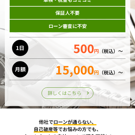
保証人不要
ローン審査に不安
500
1日
円
（税込）～
15,000
月額
円
（税込）～
詳しくはこちら
他社で
ローンが通らない、
自己破産等
でお悩みの方でも、