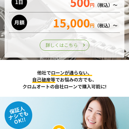
500
1日
円
（税込）～
15,000
月額
円
（税込）～
詳しくはこちら
他社で
ローンが通らない、
自己破産等
でお悩みの方でも、
クロムオートの自社ローンで購入可能に!
保証人
ナシでも
OK!!