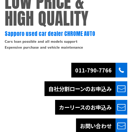
LOW PRICE &
HIGH QUALITY
Sapporo used car dealer CHROME AUTO
Cars loan possible and all models support
Expensive purchase and vehicle maintenance
011-790-7766
自社分割ローンの
お申込み
カーリースの
お申込み
お問い合わせ