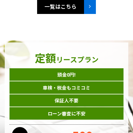
一覧はこちら
定額
リースプラン
頭金0円!
車検・税金もコミコミ
保証人不要
ローン審査に不安