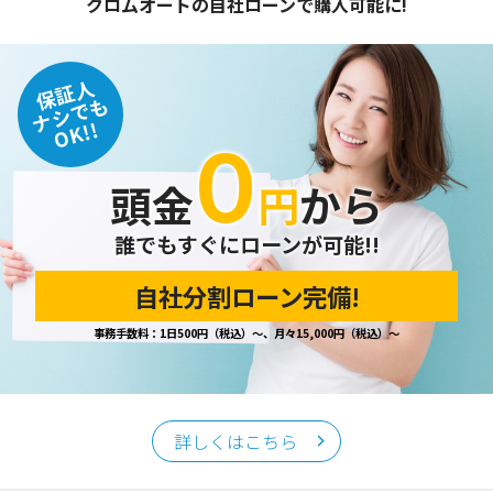
クロムオートの自社ローンで購入可能に!
保証人
ナシでも
OK!!
０
頭金
円
から
誰でもすぐにローンが可能!!
自社分割ローン完備!
事務手数料：1日500円（税込）～、月々15,000円（税込）～
詳しくはこちら