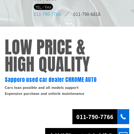
TEL／FAX
011-790-7766
／ 011-790-6818
LOW PRICE &
HIGH QUALITY
Sapporo used car dealer CHROME AUTO
Cars loan possible and all models support
Expensive purchase and vehicle maintenance
011-790-7766