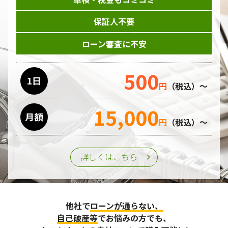
保証人不要
ローン審査に不安
500
1日
円
（税込）～
15,000
月額
円
（税込）～
詳しくはこちら
他社で
ローンが通らない、
自己破産等
でお悩みの方でも、