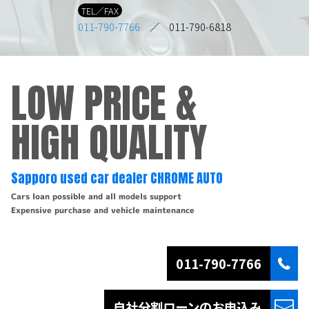
TEL／FAX
011-790-7766
／ 011-790-6818
LOW PRICE &
HIGH QUALITY
Sapporo used car dealer CHROME AUTO
Cars loan possible and all models support
Expensive purchase and vehicle maintenance
011-790-7766
自社分割ローンの
お申込み