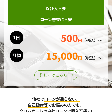
保証人不要
ローン審査に不安
500
1日
円
（税込）～
15,000
月額
円
（税込）～
詳しくはこちら
他社で
ローンが通らない、
自己破産等
でお悩みの方でも、
クロムオートの自社ローンで購入可能に!