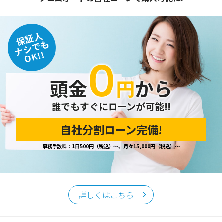
保証人
ナシでも
OK!!
０
頭金
円
から
誰でもすぐにローンが可能!!
自社分割ローン完備!
事務手数料：1日500円（税込）～、月々15,000円（税込）～
詳しくはこちら