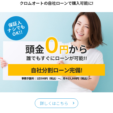
クロムオートの自社ローンで購入可能に!
保証人
ナシでも
OK!!
０
頭金
円
から
誰でもすぐにローンが可能!!
自社分割ローン完備!
事務手数料：1日500円（税込）～、月々15,000円（税込）～
詳しくはこちら