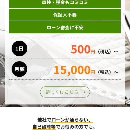
車検・税金もコミコミ
保証人不要
ローン審査に不安
500
1日
円
（税込）～
15,000
月額
円
（税込）～
詳しくはこちら
他社で
ローンが通らない、
自己破産等
でお悩みの方でも、