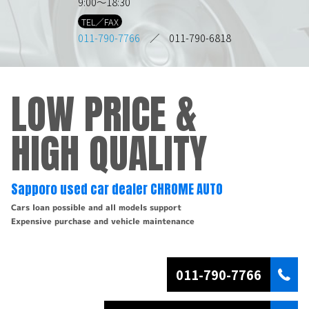
9:00～18:30
TEL／FAX
011-790-7766
／ 011-790-6818
LOW PRICE &
HIGH QUALITY
Sapporo used car dealer CHROME AUTO
Cars loan possible and all models support
Expensive purchase and vehicle maintenance
011-790-7766