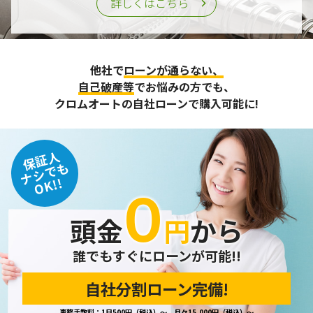
詳しくはこちら
他社で
ローンが通らない、
自己破産等
でお悩みの方でも、
クロムオートの自社ローンで購入可能に!
保証人
ナシでも
OK!!
０
頭金
円
から
誰でもすぐにローンが可能!!
自社分割ローン完備!
事務手数料：1日500円（税込）～、月々15,000円（税込）～