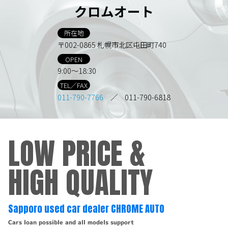
クロムオート
所在地
〒002-0865 札幌市北区屯田町740
OPEN
9:00～18:30
TEL／FAX
011-790-7766
／ 011-790-6818
LOW PRICE &
HIGH QUALITY
Sapporo used car dealer CHROME AUTO
Cars loan possible and all models support