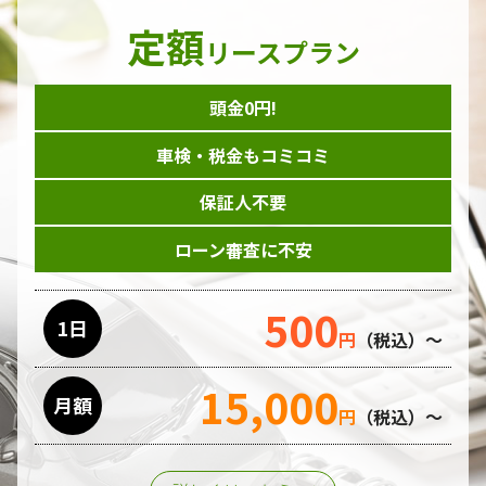
定額
リースプラン
頭金0円!
車検・税金もコミコミ
保証人不要
ローン審査に不安
500
1日
円
（税込）～
15,000
月額
円
（税込）～