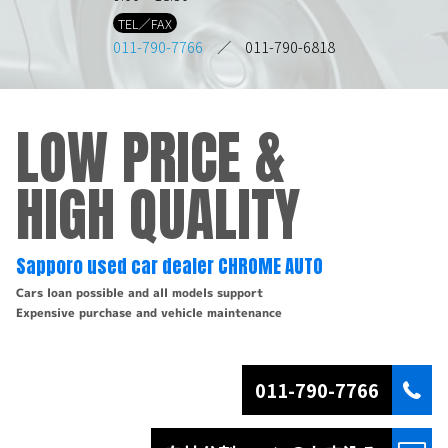
TEL／FAX
011-790-7766
／ 011-790-6818
LOW PRICE &
HIGH QUALITY
Sapporo used car dealer CHROME AUTO
Cars loan possible and all models support
Expensive purchase and vehicle maintenance
011-790-7766