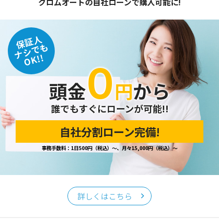
クロムオートの自社ローンで購入可能に!
保証人
ナシでも
OK!!
０
頭金
円
から
誰でもすぐにローンが可能!!
自社分割ローン完備!
事務手数料：1日500円（税込）～、月々15,000円（税込）～
詳しくはこちら