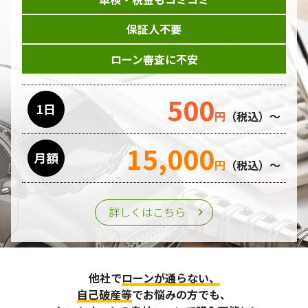
保証人不要
ローン審査に不安
500
1日
円
（税込）～
15,000
月額
円
（税込）～
詳しくはこちら
他社で
ローンが通らない、
自己破産等
でお悩みの方でも、