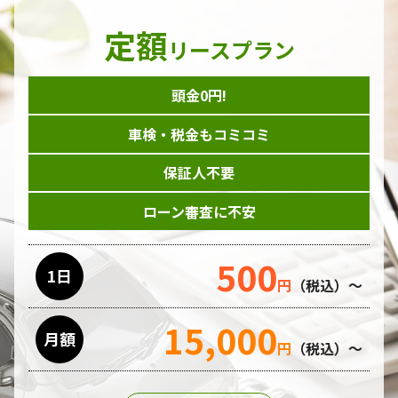
定額
リースプラン
頭金0円!
車検・税金もコミコミ
保証人不要
ローン審査に不安
500
1日
円
（税込）～
15,000
月額
円
（税込）～