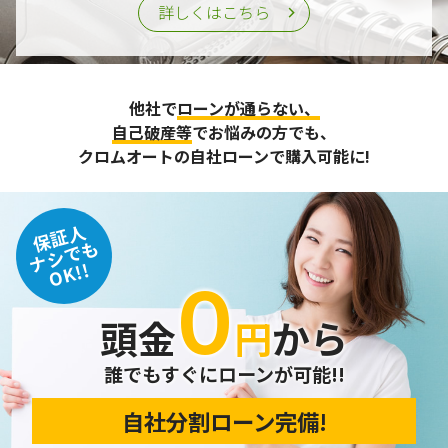
詳しくはこちら
他社で
ローンが通らない、
自己破産等
でお悩みの方でも、
クロムオートの自社ローンで購入可能に!
保証人
ナシでも
OK!!
０
頭金
円
から
誰でもすぐにローンが可能!!
自社分割ローン完備!