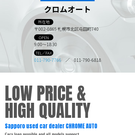
クロムオート
所在地
〒002-0865 札幌市北区屯田町740
OPEN
9:00～18:30
TEL／FAX
011-790-7766
／ 011-790-6818
LOW PRICE &
HIGH QUALITY
Sapporo used car dealer CHROME AUTO
Cars loan possible and all models support