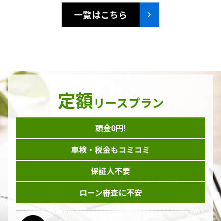
一覧はこちら
定額
リースプラン
頭金0円!
車検・税金もコミコミ
保証人不要
ローン審査に不安