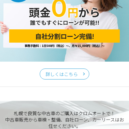
０
頭金
円
から
誰でもすぐにローンが可能!!
自社分割ローン完備!
事務手数料：1日500円（税込）～、月々15,000円（税込）～
詳しくはこちら
札幌で良質な中古車のご購入はクロムオートで！
中古車販売から車検・整備、自社ローン、カーリースはお
任せください。