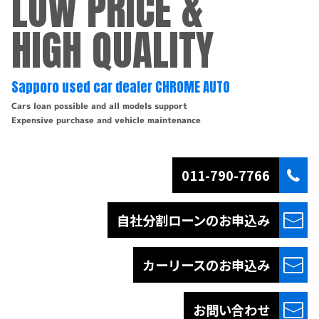
LOW PRICE &
HIGH QUALITY
Sapporo used car dealer CHROME AUTO
Cars loan possible and all models support
Expensive purchase and vehicle maintenance
011-790-7766
自社分割ローンの
お申込み
カーリースの
お申込み
お問い合わせ