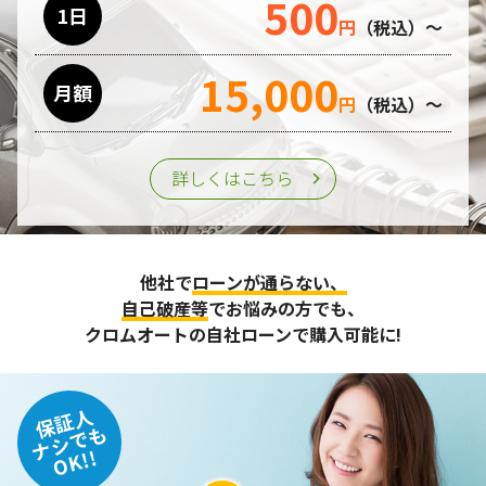
500
1日
円
（税込）～
15,000
月額
円
（税込）～
詳しくはこちら
他社で
ローンが通らない、
自己破産等
でお悩みの方でも、
クロムオートの自社ローンで購入可能に!
保証人
ナシでも
OK!!