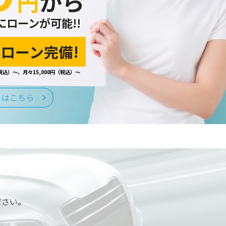
円
から
にローンが可能!!
ローン完備!
税込）～、月々15,000円（税込）～
くはこちら
ださい。