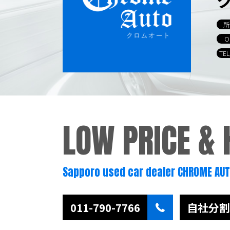
所
O
TE
LOW PRICE &
Sapporo used car dealer CHROME AU
011-790-7766
自社分割