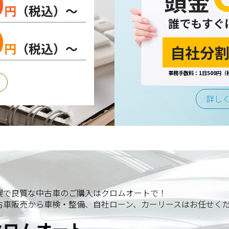
0
頭金
円
（税込）～
誰でもすぐ
0
円
（税込）～
自社分割
事務手数料：1日500円（
詳し
幌で良質な中古車のご購入はクロムオートで！
古車販売から車検・整備、自社ローン、カーリースはお任せく
クロムオート