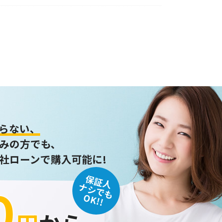
らない、
みの方でも、
社ローンで購入可能に!
保証人
０
ナシでも
OK!!