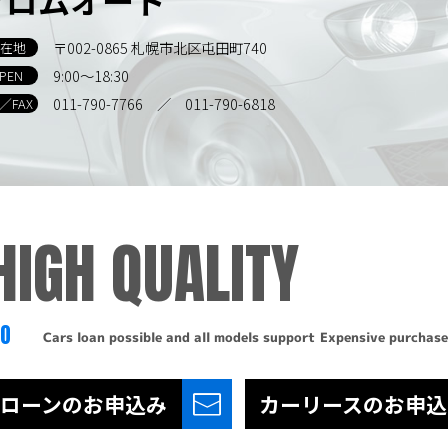
〒002-0865 札幌市北区屯田町740
在地
9:00～18:30
PEN
011-790-7766
／ 011-790-6818
L／FAX
HIGH QUALITY
TO
Cars loan possible and all models support
Expensive purchase
ローンの
お申込み
カーリースの
お申込