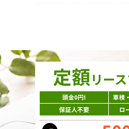
定額
リース
頭金0円!
車検
保証人不要
ロ