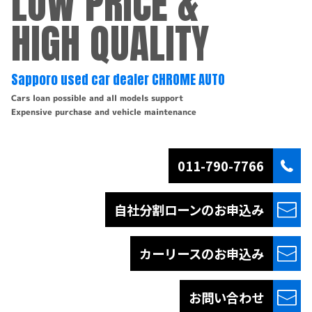
LOW PRICE &
HIGH QUALITY
Sapporo used car dealer CHROME AUTO
Cars loan possible and all models support
Expensive purchase and vehicle maintenance
011-790-7766
自社分割ローンの
お申込み
カーリースの
お申込み
お問い合わせ