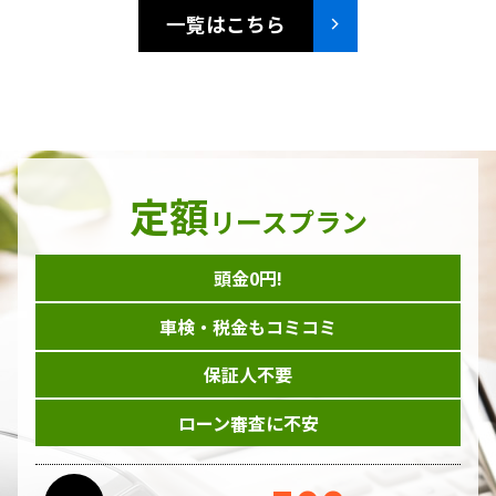
一覧はこちら
定額
リースプラン
頭金0円!
車検・税金もコミコミ
保証人不要
ローン審査に不安