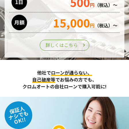
500
1日
円
（税込）～
15,000
月額
円
（税込）～
詳しくはこちら
他社で
ローンが通らない、
自己破産等
でお悩みの方でも、
クロムオートの自社ローンで購入可能に!
保証人
ナシでも
OK!!