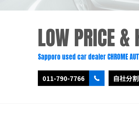
LOW PRICE &
Sapporo used car dealer CHROME AU
011-790-7766
自社分割