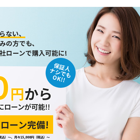
らない、
みの方でも、
社ローンで購入可能に!
保証人
０
ナシでも
OK!!
円
から
にローンが可能!!
ローン完備!
税込）～、月々15,000円（税込）～