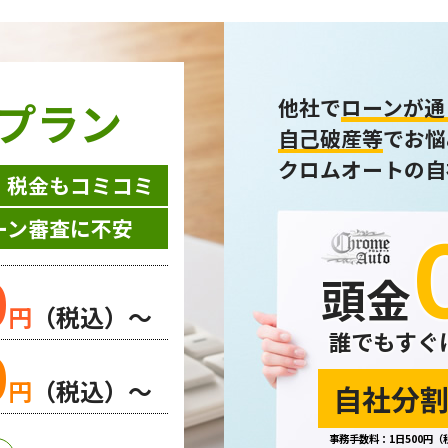
プラン
他社で
ローンが通
自己破産等
でお悩
クロムオートの自
・税金もコミコミ
ーン審査に不安
0
頭金
円
（税込）～
誰でもすぐ
0
円
（税込）～
自社分割
事務手数料：1日500円（