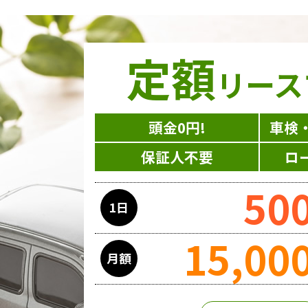
定額
リース
頭金0円!
車検
保証人不要
ロ
50
1日
15,00
月額