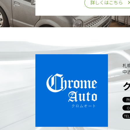
詳しくはこちら
札
中
所
O
TE