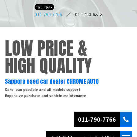
TEL／FAX
011-790-7766
／ 011-790-6818
LOW PRICE &
HIGH QUALITY
Sapporo used car dealer CHROME AUTO
Cars loan possible and all models support
Expensive purchase and vehicle maintenance
011-790-7766