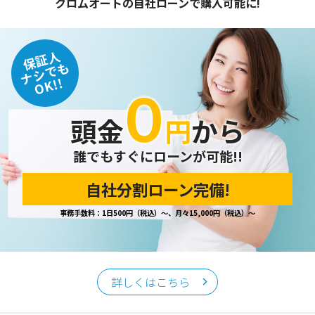
クロムオートの自社ローンで購入可能に!
保証人
ナシでも
OK!!
０
頭金
円
から
誰でもすぐにローンが可能!!
自社分割ローン完備!
事務手数料：1日500円（税込）～、月々15,000円（税込）～
詳しくはこちら