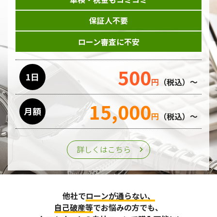
保証人不要
ローン審査に不安
500
1日
円
（税込）～
15,000
月額
円
（税込）～
詳しくはこちら
他社で
ローンが通らない、
自己破産等
でお悩みの方でも、